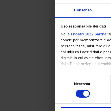
Program
Frontal lesson
Consenso
Bibliography
Uso responsabile dei dati
Noi e
i nostri 1022 partner
t
Vai alla bibl
cookie per memorizzare e acce
personalizzati, misurare gli an
Didactic met
chi utilizza i vostri dati e pe
digitale in cui avete effettua
Frontal lesson
dalla Dichiarazione sui cookie
Learning ass
Con il tuo consenso, vorrem
There is no exam but
S
raccogliere informazi
Necessari
e
Identificare il tuo di
l
Students with di
digitali).
e
instructions gi
Approfondisci come vengono el
z
modificare o ritirare il tuo 
i