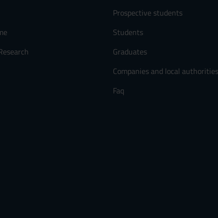
Prospective students
me
Students
 Research
Graduates
Companies and local authoritie
Faq