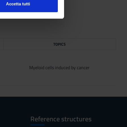
Accetta tutti
l media e per analizzare il
ostri partner che si occupano
azioni che hai fornito loro o
TOPICS
Myeloid cells induced by cancer
Reference structures