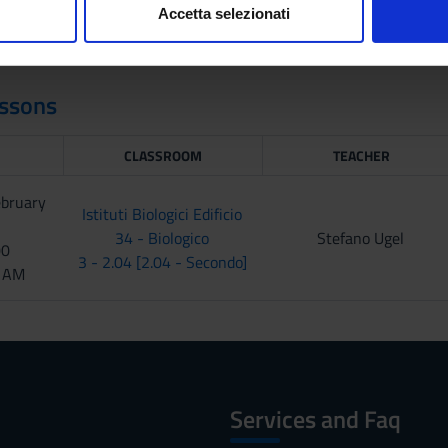
Accetta selezionati
nalizzare contenuti ed annunci, per fornire funzionalità dei socia
inoltre informazioni sul modo in cui utilizzi il nostro sito con i n
icità e social media, i quali potrebbero combinarle con altre inform
ssons
lizzo dei loro servizi.
CLASSROOM
TEACHER
bruary
Istituti Biologici Edificio
34 - Biologico
Stefano Ugel
00
3 - 2.04 [2.04 - Secondo]
0 AM
Services and Faq