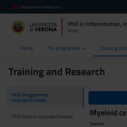
Department of Medicine
PhD in Inflammation, 
PhDs
Home
The programme
Training an
current
Training and Research
PhD Programme
courses/classes
Myeloid ce
PhD School courses/classes
Teacher