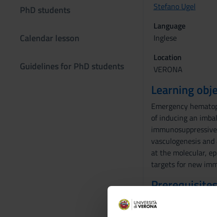
Stefano Ugel
PhD students
Language
Calendar lesson
Inglese
Location
Guidelines for PhD students
VERONA
Learning obje
Emergency hematopoi
of inducing an imbal
immunosuppressive c
vasculogenesis and a
at the molecular, ep
targets for new imm
Prerequisites
Knowledge of biolog