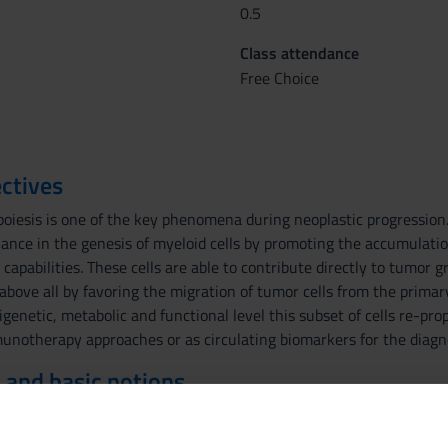
0.5
Class attendance
Free Choice
ctives
esis is one of the key phenomena during neoplastic progression. In
ance in the genesis of myeloid cells by promoting the accumulation 
apabilities. These cells are able to contribute directly to tumo
bove all by favoring the migration of tumor cells from the primary s
igenetic, metabolic and functional level this subset of cells re-pr
unotherapy approaches or as circulating biomarkers for the diagno
 and basic notions
y and pathology