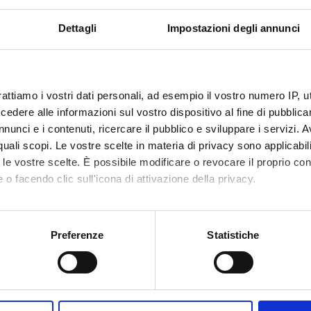
Dettagli
Impostazioni degli annunci
Visualizza la bibliografia con Leganto, strument
rattiamo i vostri dati personali, ad esempio il vostro numero IP, 
iografia
recuperare i testi in programma d'esame in mod
dere alle informazioni sul vostro dispositivo al fine di pubblica
nunci e i contenuti, ricercare il pubblico e sviluppare i servizi. A
hods
r quali scopi. Le vostre scelte in materia di privacy sono applicabi
to le vostre scelte. È possibile modificare o revocare il proprio 
 o facendo clic sull'icona di attivazione della privacy.
essment procedures
mo anche:
 class attendance is required.
oni sulla tua posizione geografica, con un'approssimazione di qu
Preferenze
Statistiche
spositivo, scansionandolo attivamente alla ricerca di caratteristich
sabilities or specific learning disorders (SLD), who intend to re
ven
HERE
aborati i tuoi dati personali e imposta le tue preferenze nella
s
consenso in qualsiasi momento dalla Dichiarazione sui cookie.