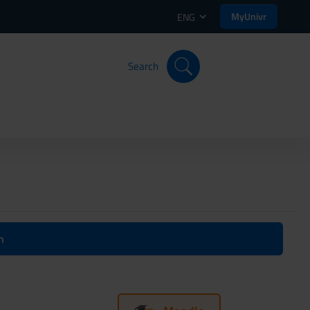
MyUnivr
ENG
Search
n