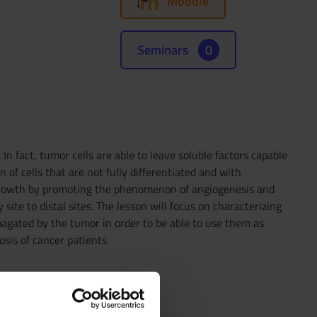
Moodle
Seminars
0
 fact, tumor cells are able to leave soluble factors capable
of cells that are not fully differentiated and with
r growth by promoting the phenomenon of angiogenesis and
ite to distal sites. The lesson will focus on characterizing
opagated by the tumor in order to be able to use them as
sis of cancer patients.