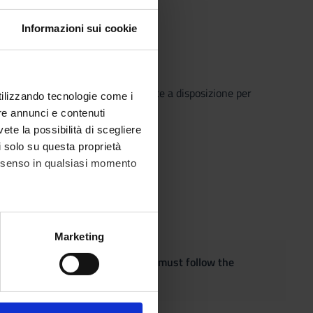
Informazioni sui cookie
o che il Sistema Bibliotecario mette a disposizione per
utilizzando tecnologie come i
o semplice e innovativo.
re annunci e contenuti
vete la possibilità di scegliere
li solo su questa proprietà
consenso in qualsiasi momento
alche metro,
Marketing
e specifiche (impronte
quest the adaptation of the exam, must follow the
ezione dettagli
. Puoi