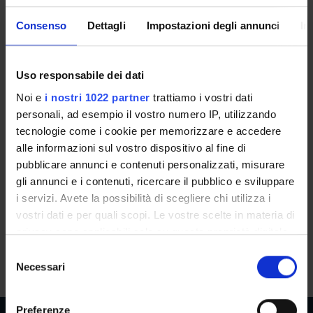
Methodological approaches to the
Consenso
Dettagli
Impostazioni degli annunci
In
study of cell plasticity in cancer
(2025/2026)
Uso responsabile dei dati
Noi e
i nostri 1022 partner
trattiamo i vostri dati
Teacher
Referent
personali, ad esempio il vostro numero IP, utilizzando
Vincenzo Corbo
Vincenzo Corbo
tecnologie come i cookie per memorizzare e accedere
Credits
Language
alle informazioni sul vostro dispositivo al fine di
0.75
English
pubblicare annunci e contenuti personalizzati, misurare
gli annunci e i contenuti, ricercare il pubblico e sviluppare
Class attendance
Location
i servizi. Avete la possibilità di scegliere chi utilizza i
Free Choice
VERONA
vostri dati e per quali scopi. Le vostre scelte in materia di
privacy sono applicabili solo su questa proprietà digitale
Seminars
0
in cui avete effettuato le vostre scelte. È possibile
S
modificare o revocare il proprio consenso in qualsiasi
Necessari
e
momento dalla Dichiarazione sui cookie o facendo clic
l
sull'icona di attivazione della privacy.
e
Preferenze