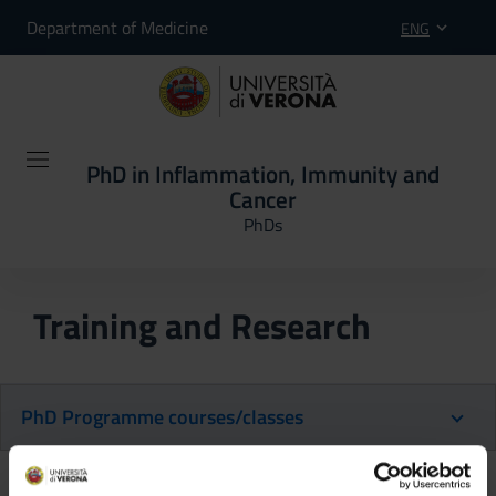
Department of Medicine
ENG
PhD in Inflammation, Immunity and
Cancer
PhDs
Training and Research
PhD Programme courses/classes
Back to the study plan