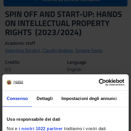
SPIN OFF AND START-UP: HANDS
ON INTELLECTUAL PROPERTY
RIGHTS (2023/2024)
Academic staff
Valentina Nicolini
,
Claudio Nidasio
,
Simone Sprea
Credits
Language
0.5
English
Class attendance
Location
Free Choice
VERONA
Consenso
Dettagli
Impostazioni degli annunci
In
Seminars
0
Program
Uso responsabile dei dati
Noi e
i nostri 1022 partner
trattiamo i vostri dati