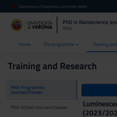
Department of Diagnostics and Public Health
PhD in Nanoscience an
PhDs
Home
The programme
Training an
current
Training and Research
PhD Programme
courses/classes
Luminescen
PhD School courses/classes
(2023/202