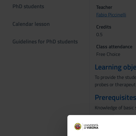
PhD students
Teacher
Fabio Piccinelli
Calendar lesson
Credits
0.5
Guidelines for PhD students
Class attendance
Free Choice
Learning obje
To provide the stude
probes or therapeuti
Prerequisites
Knowledge of basic
Program
basics of trivalent 