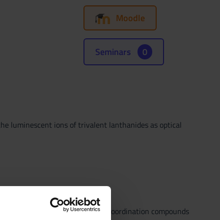
Moodle
Seminars
0
he luminescent ions of trivalent lanthanides as optical
ations of trivalent lanthanide ion coordination compounds