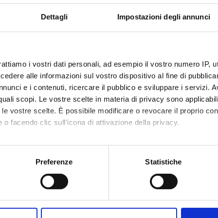
Dettagli
Impostazioni degli annunci
Visualizza la bibliografia con Leganto, strument
iografia
recuperare i testi in programma d'esame in mod
rattiamo i vostri dati personali, ad esempio il vostro numero IP, 
hods
dere alle informazioni sul vostro dispositivo al fine di pubblica
 the form of a seminar or recorded lectures
nunci e i contenuti, ricercare il pubblico e sviluppare i servizi. A
r quali scopi. Le vostre scelte in materia di privacy sono applicabi
essment procedures
to le vostre scelte. È possibile modificare o revocare il proprio 
 o facendo clic sull'icona di attivazione della privacy.
mo anche:
sabilities or specific learning disorders (SLD), who intend to re
oni sulla tua posizione geografica, con un'approssimazione di qu
Preferenze
Statistiche
ven
HERE
spositivo, scansionandolo attivamente alla ricerca di caratteristich
aborati i tuoi dati personali e imposta le tue preferenze nella
s
consenso in qualsiasi momento dalla Dichiarazione sui cookie.