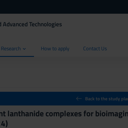
d Advanced Technologies
d Research
How to apply
Contact Us
current
current
Back to the study pla
t lanthanide complexes for bioimagin
4)