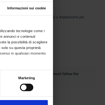
Informazioni sui cookie
o che il Sistema Bibliotecario mette a disposizione per
o semplice e innovativo.
utilizzando tecnologie come i
re annunci e contenuti
vete la possibilità di scegliere
li solo su questa proprietà
consenso in qualsiasi momento
quest the adaptation of the exam, must follow the
alche metro,
Marketing
e specifiche (impronte
ezione dettagli
. Puoi