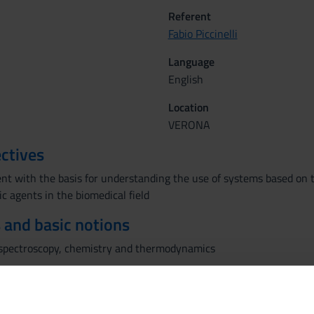
Referent
Fabio Piccinelli
Language
English
Location
VERONA
ctives
nt with the basis for understanding the use of systems based on t
c agents in the biomedical field
 and basic notions
 spectroscopy, chemistry and thermodynamics
lanthanide ion spectroscopy. current examples of biomedical applic