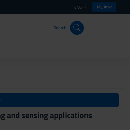
MyUnivr
ENG
Search
n
g and sensing applications