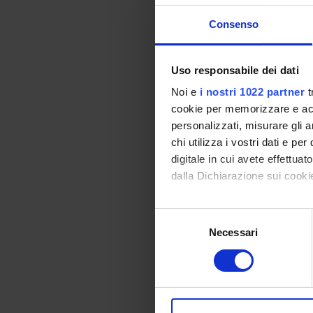
Bibliography
Consenso
Vai alla bibl
Uso responsabile dei dati
Noi e
i nostri 1022 partner
t
Didactic met
cookie per memorizzare e acce
Frontal lectures, in
personalizzati, misurare gli an
chi utilizza i vostri dati e pe
Learning ass
digitale in cui avete effettua
No exam is planned
dalla Dichiarazione sui cookie
Con il tuo consenso, vorrem
S
Students with di
raccogliere informazi
Necessari
e
instructions gi
Identificare il tuo di
l
digitali).
e
Approfondisci come vengono el
z
Assessment
modificare o ritirare il tuo 
i