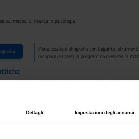
si sui metodi di ricerca in psicologia
Visualizza la bibliografia con Leganto, strument
iografia
recuperare i testi in programma d'esame in mod
attiche
 momenti di lavoro individuale e di gruppo, per i quali è necessari
erifica dell'apprendimento
nario e l'esecuzione dei compiti assegnati durante il seminario sono
Dettagli
Impostazioni degli annunci
se/studenti con disabilità o disturbi specifici di apprendimento 
evono seguire le indicazioni riportate
QUI