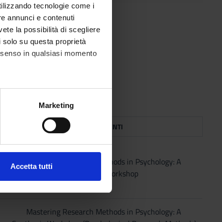
utilizzando tecnologie come i
re annunci e contenuti
vete la possibilità di scegliere
svolto e/o degli interventi.
li solo su questa proprietà
consenso in qualsiasi momento
alche metro,
Marketing
e specifiche (impronte
ARGOMENTI
ezione dettagli
. Puoi
Mastering Research Methods in Psychology: A
Accetta tutti
Synthesis Workshop
l media e per analizzare il
ostri partner che si occupano
azioni che hai fornito loro o
Mastering Research Methods in Psychology: A