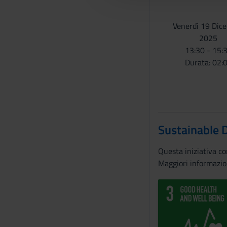
l
c
Venerdì 19 Dic
o
2025
n
13:30 - 15:
s
Durata: 02:
e
n
s
o
Sustainable 
Questa iniziativa c
Maggiori informazio