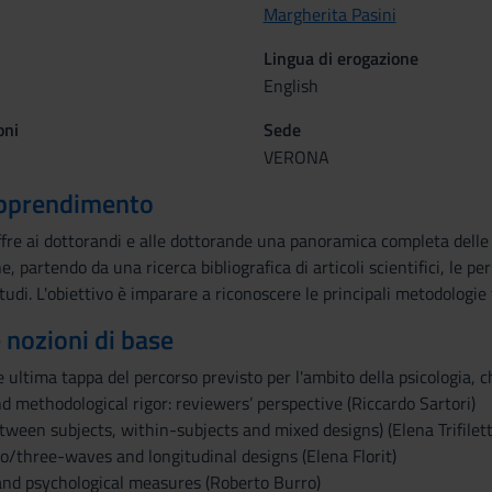
Margherita Pasini
Lingua di erogazione
English
oni
Sede
VERONA
 apprendimento
re ai dottorandi e alle dottorande una panoramica completa delle pr
e, partendo da una ricerca bibliografica di articoli scientifici, le 
tudi. L'obiettivo è imparare a riconoscere le principali metodologie 
e nozioni di base
e ultima tappa del percorso previsto per l'ambito della psicologia, c
d methodological rigor: reviewers’ perspective (Riccardo Sartori)
ween subjects, within-subjects and mixed designs) (Elena Trifilett
o/three-waves and longitudinal designs (Elena Florit)
nd psychological measures (Roberto Burro)