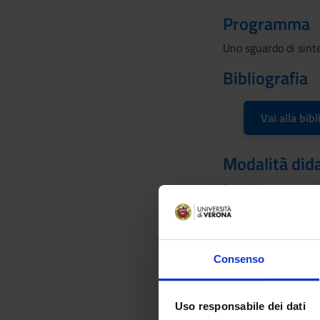
Programma
Uno sguardo di sinte
Bibliografia
Vai alla bibl
Modalità did
Il seminario prevede
Modalità di v
la frequenza al semi
Consenso
Le/gli studentes
prova d'esame, d
Uso responsabile dei dati