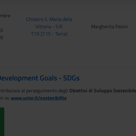
embre
Chiostro S. Maria della
Vittoria - S.R.
Margherita Pasini
30
T.15 [T.15 - Terra]
00
Development Goals - SDGs
ontribuisce al perseguimento degli
Obiettivi di Sviluppo Sostenibi
ni su
www.univr.it/sostenibilita