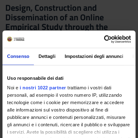
Design, Construction and
Dissemination of an Online
Empirical Study through the
QUALTRICS platform
(2024/2025)
Consenso
Dettagli
Impostazioni degli annunci
In
Docente
Referente
Marco Salvati
Marco Salvati
Crediti
Lingua di erogazione
Uso responsabile dei dati
1
Italiano
Noi e
i nostri 1022 partner
trattiamo i vostri dati
personali, ad esempio il vostro numero IP, utilizzando
Frequenza alle lezioni
Sede
tecnologie come i cookie per memorizzare e accedere
Scelta Libera
VERONA
alle informazioni sul vostro dispositivo al fine di
pubblicare annunci e contenuti personalizzati, misurare
Seminari
0
gli annunci e i contenuti, ricercare il pubblico e sviluppare
i servizi. Avete la possibilità di scegliere chi utilizza i