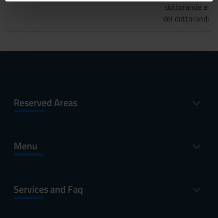
dottorande e
informazioni sul modo in cui utilizzi il nostro sito con i
dei dottorandi
nostri partner che si occupano di analisi dei dati web,
pubblicità e social media, i quali potrebbero combinarle
con altre informazioni che hai fornito loro o che hanno
raccolto dal tuo utilizzo dei loro servizi.
Reserved Areas
Menu
Services and Faq