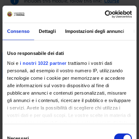
includes this module, follow this link:
Course
organization
Bibliography
Consenso
Dettagli
Impostazioni degli annunci
In
Vai alla bibliografia
Uso responsabile dei dati
Visualizza la bibliografia con Leganto, strumento che il
Noi e
i nostri 1022 partner
trattiamo i vostri dati
Sistema Bibliotecario mette a disposizione per recuperare i
personali, ad esempio il vostro numero IP, utilizzando
testi in programma d'esame in modo semplice e innovativo.
tecnologie come i cookie per memorizzare e accedere
Scheduled Lessons
alle informazioni sul vostro dispositivo al fine di
pubblicare annunci e contenuti personalizzati, misurare
gli annunci e i contenuti, ricercare il pubblico e sviluppare
WHEN
CLASSROOM
TEACHER
TOPICS
i servizi. Avete la possibilità di scegliere chi utilizza i
vostri dati e per quali scopi. Le vostre scelte in materia di
Costrutti
privacy sono applicabili solo su questa proprietà digitale
psicologici, loro
in cui avete effettuato le vostre scelte. È possibile
S
caratteristiche,
modificare o revocare il proprio consenso in qualsiasi
Necessari