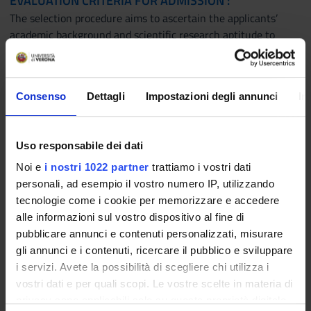
EVALUATION CRITERIA FOR ADMISSION :
The selection procedure aims to ascertain the applicants’
academic background and scientific research aptitude to
ensure an appropriate comparative assessment.
The Call for Applications sets out details about examination
and assessment criteria.
Consenso
Dettagli
Impostazioni degli annunci
In
TAXES AND CONTRIBUTIONS :
Ph.D. students must pay a single instalment at the time of
Uso responsabile dei dati
enrolment of € 208.00 (€192.00 regional tax + € 16.00 stamp
Noi e
i nostri 1022 partner
trattiamo i vostri dati
duty)
personali, ad esempio il vostro numero IP, utilizzando
tecnologie come i cookie per memorizzare e accedere
alle informazioni sul vostro dispositivo al fine di
How to Apply
pubblicare annunci e contenuti personalizzati, misurare
gli annunci e i contenuti, ricercare il pubblico e sviluppare
i servizi. Avete la possibilità di scegliere chi utilizza i
Expired
vostri dati e per quali scopi. Le vostre scelte in materia di
Call for applications: Call for applications Clinical
privacy sono applicabili solo su questa proprietà digitale
And Experimental Biomedical Sciences 42nd