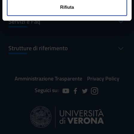
n
Utilizziamo i cookie per personalizzare contenuti ed
Rifiuta
s
annunci, per fornire funzionalità dei social media e per
o
analizzare il nostro traffico. Condividiamo inoltre
Servizi e Faq
informazioni sul modo in cui utilizzi il nostro sito con i
nostri partner che si occupano di analisi dei dati web,
pubblicità e social media, i quali potrebbero combinarle
con altre informazioni che hai fornito loro o che hanno
Strutture di riferimento
raccolto dal tuo utilizzo dei loro servizi.
Amministrazione Trasparente
Privacy Policy
Seguici su: