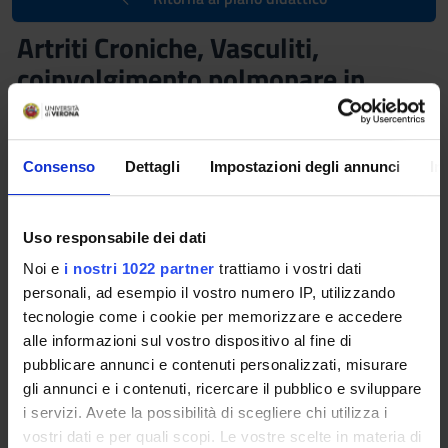
Artriti Croniche, Vasculiti,
coinvolgimento polmonare in
corso di patologie reumatiche
(2025/2026)
Consenso
Dettagli
Impostazioni degli annunci
In
Docente
Crediti
Angelo Fassio
2,5
Uso responsabile dei dati
Lingua di erogazione
Frequenza alle lezioni
Italiano
Scelta Libera
Noi e
i nostri 1022 partner
trattiamo i vostri dati
personali, ad esempio il vostro numero IP, utilizzando
Sede
tecnologie come i cookie per memorizzare e accedere
VERONA
alle informazioni sul vostro dispositivo al fine di
pubblicare annunci e contenuti personalizzati, misurare
Seminari
0
gli annunci e i contenuti, ricercare il pubblico e sviluppare
i servizi. Avete la possibilità di scegliere chi utilizza i
vostri dati e per quali scopi. Le vostre scelte in materia di
Lezioni Programmate