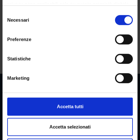
privacy sono applicabili solo su questa proprietà digitale
in cui avete effettuato le vostre scelte. È possibile
S
QUANDO
AULA
DOCENTE
ARGOMENTI
modificare o revocare il proprio consenso in qualsiasi
Necessari
e
momento dalla Dichiarazione sui cookie o facendo clic
l
Giovedì 05
Lente
Udate
sull'icona di attivazione della privacy.
e
Marzo 2026
Didattica - E
Angelo
sull'utilizzo
Preferenze
z
16:30 - 18:30
Lente
Fassio
della RM
Con il tuo consenso, vorremmo anche:
i
Durata: 02:00
Didattica [ - ]
nelle SPA
raccogliere informazioni sulla tua posizione
o
Statistiche
geografica, con un'approssimazione di qualche
n
metro,
e
Marketing
Identificare il tuo dispositivo, scansionandolo
d
attivamente alla ricerca di caratteristiche specifiche
e
(impronte digitali).
l
c
Approfondisci come vengono elaborati i tuoi dati personali
Aree Riservate
Accetta tutti
o
e imposta le tue preferenze nella
sezione dettagli
. Puoi
n
modificare o ritirare il tuo consenso in qualsiasi momento
s
dalla Dichiarazione sui cookie.
Accetta selezionati
Menu
e