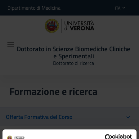
Dipartimento di Medicina
ITA
Dottorato in Scienze Biomediche Cliniche
e Sperimentali
Dottorato di ricerca
Formazione e ricerca
Offerta Formativa del Corso
Ritorna al piano didattico