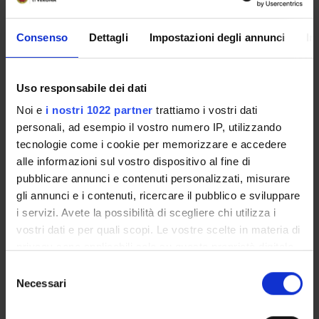
Nuove opportunità terapeutiche
Consenso
Dettagli
Impostazioni degli annunci
In
ed impatto sugli endpoint epatici,
cardiovascolari e renali nel diabete
Uso responsabile dei dati
tipo 2 (2025/2026)
Noi e
i nostri 1022 partner
trattiamo i vostri dati
Docente
Referente
personali, ad esempio il vostro numero IP, utilizzando
Giovanni Targher
Giovanni Targher
tecnologie come i cookie per memorizzare e accedere
alle informazioni sul vostro dispositivo al fine di
Crediti
Lingua di erogazione
pubblicare annunci e contenuti personalizzati, misurare
2
Italiano
gli annunci e i contenuti, ricercare il pubblico e sviluppare
i servizi. Avete la possibilità di scegliere chi utilizza i
Frequenza alle lezioni
Sede
vostri dati e per quali scopi. Le vostre scelte in materia di
Scelta Libera
VERONA
privacy sono applicabili solo su questa proprietà digitale
in cui avete effettuato le vostre scelte. È possibile
S
Seminari
0
modificare o revocare il proprio consenso in qualsiasi
Necessari
e
momento dalla Dichiarazione sui cookie o facendo clic
l
sull'icona di attivazione della privacy.