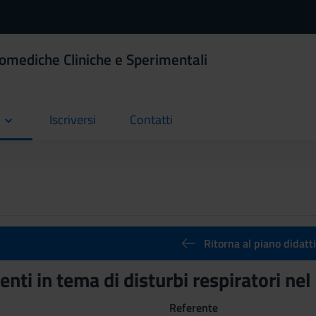
iomediche Cliniche e Sperimentali
Iscriversi
Contatti
current
current
Ritorna al piano didatt
nti in tema di disturbi respiratori n
Referente