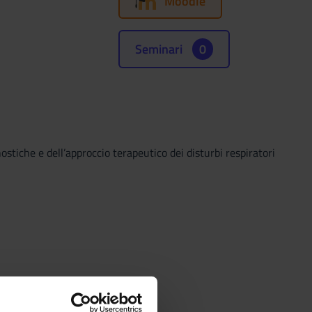
Moodle
Seminari
0
tiche e dell’approccio terapeutico dei disturbi respiratori