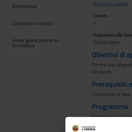
Ernesto Crisafulli
Dottorandi
Crediti
Calendario lezioni
1
Frequenza alle lezi
Linee guida percorso
Scelta Libera
formativo
Obiettivi di
Fornire una adeguata
nel sonno
Prerequisiti 
Conoscenza di base d
Programma
Il programma concern
Bibliografia