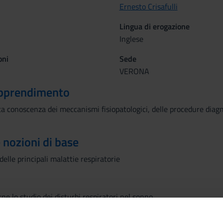
Ernesto Crisafulli
Lingua di erogazione
Inglese
oni
Sede
VERONA
 apprendimento
 conoscenza dei meccanismi fisiopatologici, delle procedure diagnos
e nozioni di base
elle principali malattie respiratorie
e lo studio dei disturbi respiratori nel sonno