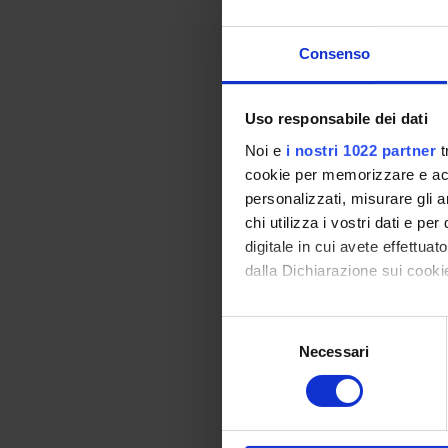
Vai alla bibl
Consenso
Modalità did
Uso responsabile dei dati
Si esplicherà attrave
Noi e
i nostri 1022 partner
t
cookie per memorizzare e acce
Modalità di v
personalizzati, misurare gli an
Non è previsto un e
chi utilizza i vostri dati e pe
digitale in cui avete effettua
dalla Dichiarazione sui cookie
Le/gli studentes
prova d'esame, d
Con il tuo consenso, vorrem
S
raccogliere informazi
Necessari
e
Identificare il tuo di
Valutazione
l
digitali).
e
Non è previsto un e
Approfondisci come vengono el
z
modificare o ritirare il tuo 
i