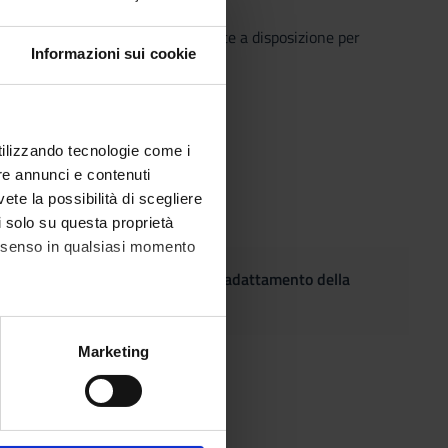
o che il Sistema Bibliotecario mette a disposizione per
Informazioni sui cookie
o semplice e innovativo.
utilizzando tecnologie come i
re annunci e contenuti
vete la possibilità di scegliere
li solo su questa proprietà
consenso in qualsiasi momento
(DSA), che intendano richiedere l'adattamento della
alche metro,
Marketing
e specifiche (impronte
ezione dettagli
. Puoi