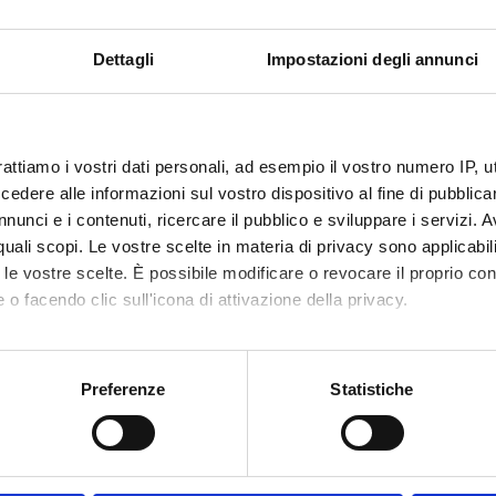
Visualizza la bibliografia con Leganto, strument
iografia
Dettagli
Impostazioni degli annunci
recuperare i testi in programma d'esame in mod
attiche
rso lezioni frontali
rattiamo i vostri dati personali, ad esempio il vostro numero IP, 
dere alle informazioni sul vostro dispositivo al fine di pubblica
erifica dell'apprendimento
nunci e i contenuti, ricercare il pubblico e sviluppare i servizi. A
same finale
r quali scopi. Le vostre scelte in materia di privacy sono applicabi
to le vostre scelte. È possibile modificare o revocare il proprio 
 o facendo clic sull'icona di attivazione della privacy.
se/studenti con disabilità o disturbi specifici di apprendimento 
evono seguire le indicazioni riportate
QUI
mo anche:
oni sulla tua posizione geografica, con un'approssimazione di qu
Preferenze
Statistiche
spositivo, scansionandolo attivamente alla ricerca di caratteristich
same finale
aborati i tuoi dati personali e imposta le tue preferenze nella
s
consenso in qualsiasi momento dalla Dichiarazione sui cookie.