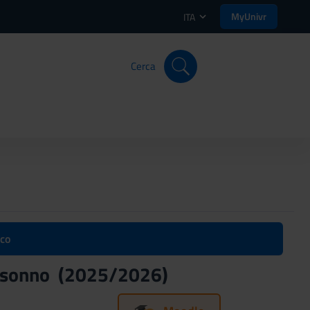
MyUnivr
ITA
Cerca
ico
el sonno (2025/2026)