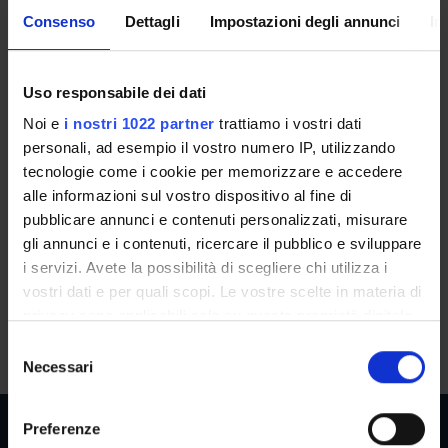
Consenso
Dettagli
Impostazioni degli annunci
In
Aggiornamento in Geriatria
(2025/2026)
Uso responsabile dei dati
Docente
Referente
Noi e
i nostri 1022 partner
trattiamo i vostri dati
Mauro Zamboni
Mauro Zamboni
personali, ad esempio il vostro numero IP, utilizzando
tecnologie come i cookie per memorizzare e accedere
Crediti
Lingua di erogazione
alle informazioni sul vostro dispositivo al fine di
2
Italiano
pubblicare annunci e contenuti personalizzati, misurare
Frequenza alle lezioni
Sede
gli annunci e i contenuti, ricercare il pubblico e sviluppare
Scelta Libera
VERONA
i servizi. Avete la possibilità di scegliere chi utilizza i
vostri dati e per quali scopi. Le vostre scelte in materia di
privacy sono applicabili solo su questa proprietà digitale
Seminari
0
in cui avete effettuato le vostre scelte. È possibile
S
modificare o revocare il proprio consenso in qualsiasi
Necessari
e
momento dalla Dichiarazione sui cookie o facendo clic
l
sull'icona di attivazione della privacy.
e
Preferenze
z