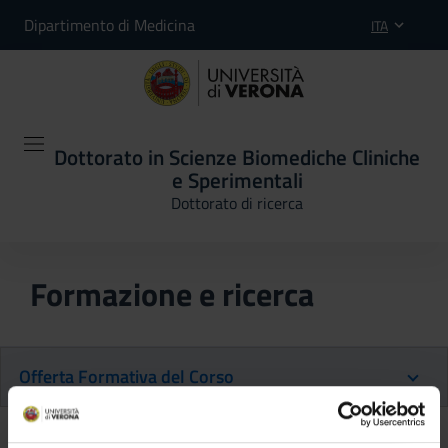
Dipartimento di Medicina
ITA
Dottorato in Scienze Biomediche Cliniche
e Sperimentali
Dottorato di ricerca
Formazione e ricerca
Offerta Formativa del Corso
Ritorna al piano didattico