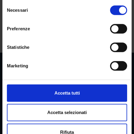
dovranno contattare direttamente la Segreteria del Centro
in cui avete effettuato le vostre scelte. È possibile
S
Linguistico:
modificare o revocare il proprio consenso in qualsiasi
Necessari
e
momento dalla Dichiarazione sui cookie o facendo clic
l
https://univr.cla.cineca.it/home
sull'icona di attivazione della privacy.
e
Preferenze
z
amministrazione-cla@ateneo.univr.it
Con il tuo consenso, vorremmo anche:
i
raccogliere informazioni sulla tua posizione
o
Statistiche
geografica, con un'approssimazione di qualche
n
metro,
e
Marketing
Identificare il tuo dispositivo, scansionandolo
d
attivamente alla ricerca di caratteristiche specifiche
e
Reserved Areas
(impronte digitali).
l
c
Approfondisci come vengono elaborati i tuoi dati personali
Accetta tutti
o
e imposta le tue preferenze nella
sezione dettagli
. Puoi
n
modificare o ritirare il tuo consenso in qualsiasi momento
Menu
s
dalla Dichiarazione sui cookie.
Accetta selezionati
e
n
Utilizziamo i cookie per personalizzare contenuti ed
Rifiuta
s
annunci, per fornire funzionalità dei social media e per