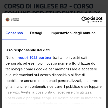
CORSO DI INGLESE B2 - CORSO
COMUNE PER STUDENTI DI 1° 2°
E 3° LIVELLO (2025/2026)
Teacher
Credits
Consenso
Dettagli
Impostazioni degli annunci
In
Not yet assigned
2.5
Language
Class attendance
Uso responsabile dei dati
English
Free Choice
Noi e
i nostri 1022 partner
trattiamo i vostri dati
Location
personali, ad esempio il vostro numero IP, utilizzando
VERONA
tecnologie come i cookie per memorizzare e accedere
alle informazioni sul vostro dispositivo al fine di
Seminars
0
pubblicare annunci e contenuti personalizzati, misurare
gli annunci e i contenuti, ricercare il pubblico e sviluppare
i servizi. Avete la possibilità di scegliere chi utilizza i
Program
vostri dati e per quali scopi. Le vostre scelte in materia di
Organizzato ed erogato dal CLA. Per informazioni, i dottorandi
privacy sono applicabili solo su questa proprietà digitale