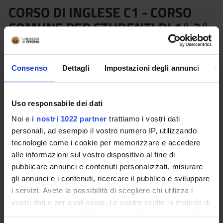
CORSO DI INGLESE C1 - CORSO
COMUNE PER STUDENTI DI 1° 2°
E 3° LIVELLO (2025/2026)
Teacher
Credits
Consenso
Dettagli
Impostazioni degli annunci
In
Not yet assigned
2.5
Language
Class attendance
Uso responsabile dei dati
English
Free Choice
Noi e
i nostri 1022 partner
trattiamo i vostri dati
Location
personali, ad esempio il vostro numero IP, utilizzando
VERONA
tecnologie come i cookie per memorizzare e accedere
alle informazioni sul vostro dispositivo al fine di
Seminars
0
pubblicare annunci e contenuti personalizzati, misurare
gli annunci e i contenuti, ricercare il pubblico e sviluppare
i servizi. Avete la possibilità di scegliere chi utilizza i
Program
vostri dati e per quali scopi. Le vostre scelte in materia di
Organizzato ed erogato dal CLA. Per informazioni, i dottorandi
privacy sono applicabili solo su questa proprietà digitale