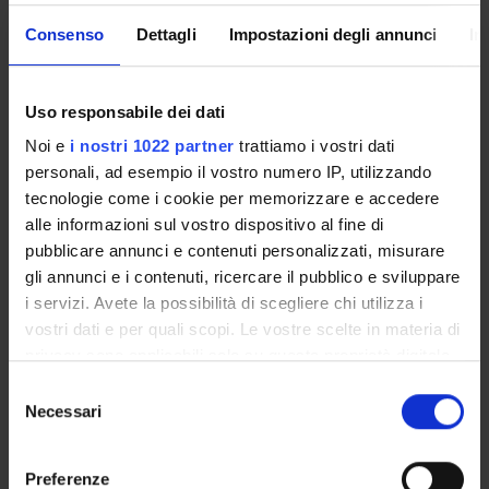
analysis
Consenso
Dettagli
Impostazioni degli annunci
In
6. Interpret statistical results and integrate them into the
theoretical and methodological reflection of the research.
Uso responsabile dei dati
Prerequisites and basic notions
Noi e
i nostri 1022 partner
trattiamo i vostri dati
In order to participate in the course, you must have passed
personali, ad esempio il vostro numero IP, utilizzando
the final examination of the basic statistics course.
tecnologie come i cookie per memorizzare e accedere
Program
alle informazioni sul vostro dispositivo al fine di
pubblicare annunci e contenuti personalizzati, misurare
1. ANOVA: One-way ANOVA, factorial ANOVA, repeated-
gli annunci e i contenuti, ricercare il pubblico e sviluppare
measures ANOVA and mixed-measures ANOVA
i servizi. Avete la possibilità di scegliere chi utilizza i
2. Introduction to meta-analysis, with focus on research in
vostri dati e per quali scopi. Le vostre scelte in materia di
the humanities: Literature review, Data collection, Database
privacy sono applicabili solo su questa proprietà digitale
construction
in cui avete effettuato le vostre scelte. È possibile
S
3. Application of meta-analysis in the social sciences and
modificare o revocare il proprio consenso in qualsiasi
Necessari
e
humanities
momento dalla Dichiarazione sui cookie o facendo clic
l
4. Factor Analysis: Exploratory Factor Analysis, Confirmatory
sull'icona di attivazione della privacy.
e
Preferenze
Factor Analysis