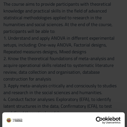
The course aims to provide participants with theoretical
knowledge and practical skills in the field of advanced
statistical methodologies applied to research in the
humanities and social sciences. At the end of the course,
participants will be able to:
1. Understand and apply ANOVA in different experimental
setups, including: One-way ANOVA, Factorial designs,
Repeated measures designs, Mixed designs
2. Know the theoretical foundations of meta-analysis and
acquire operational skills related to: systematic literature
review, data collection and organisation, database
construction for analysis
3. Apply meta-analysis critically and consciously to studies
and research in the social sciences and humanities.
4. Conduct factor analyses: Exploratory (EFA), to identify
latent structures in the data; Confirmatory (CFA), to test
predefined theoretical models
5. Analyse causal relationships between variables through
techniques of: Path analysis, mediation analysis, moderation