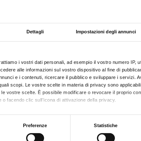
t. Simone Sprea, Dott.ssa Valentina Nicolini, Dott. Andrea Nidasio
Credits
0.5
Dettagli
Impostazioni degli annunci
Class attendance
Free Choice
rattiamo i vostri dati personali, ad esempio il vostro numero IP, 
dere alle informazioni sul vostro dispositivo al fine di pubblica
ssons
nunci e i contenuti, ricercare il pubblico e sviluppare i servizi. A
r quali scopi. Le vostre scelte in materia di privacy sono applicabi
to le vostre scelte. È possibile modificare o revocare il proprio 
CLASSROOM
TEACHER
 o facendo clic sull'icona di attivazione della privacy.
e 2026
Ca' Vignal
mo anche:
00
3 - 1.02 [02 - 1]
0 AM
oni sulla tua posizione geografica, con un'approssimazione di qu
Preferenze
Statistiche
spositivo, scansionandolo attivamente alla ricerca di caratteristich