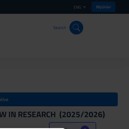
MyUnivr
ENG
Search
ative
EW IN RESEARCH (2025/2026)