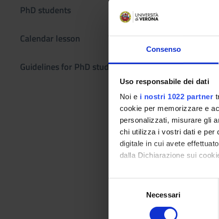
Simone Sprea
, Dot
PhD students
Referent
Calendar lesson
Simone Sprea
Consenso
Language
Guidelines for PhD students
English
Uso responsabile dei dati
Location
Noi e
i nostri 1022 partner
t
VERONA
cookie per memorizzare e acce
Scheduled Le
personalizzati, misurare gli an
chi utilizza i vostri dati e pe
digitale in cui avete effettua
WHEN
dalla Dichiarazione sui cookie
Tuesday 09 Jun
Con il tuo consenso, vorrem
14:00 - 16:
S
Duration: 2:0
raccogliere informazi
Necessari
e
Identificare il tuo di
l
digitali).
e