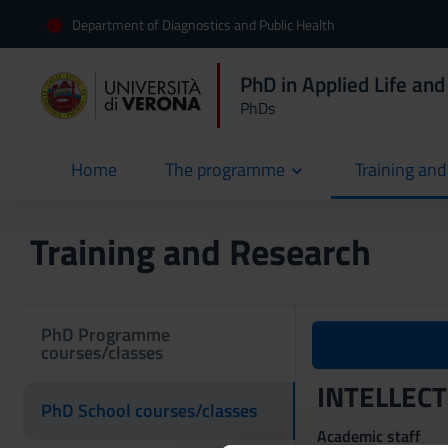
Department of Diagnostics and Public Health
PhD in Applied Life and
PhDs
Home
The programme
Training an
current
Training and Research
PhD Programme
courses/classes
INTELLECT
PhD School courses/classes
Academic staff