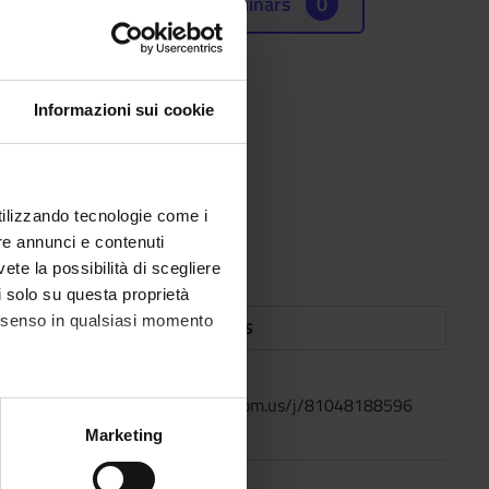
Seminars
0
Informazioni sui cookie
utilizzando tecnologie come i
re annunci e contenuti
vete la possibilità di scegliere
li solo su questa proprietà
consenso in qualsiasi momento
TOPICS
Link Zoom: https://univr.zoom.us/j/81048188596
alche metro,
Marketing
e specifiche (impronte