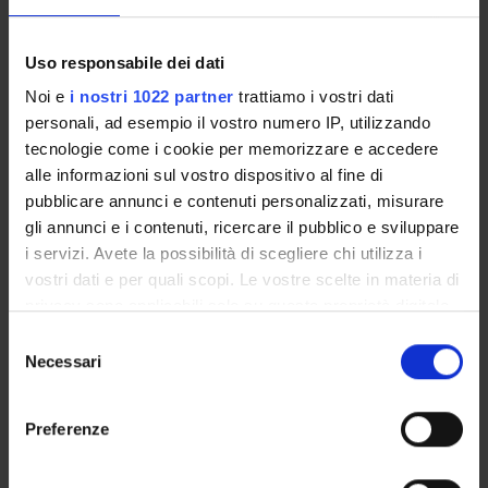
QUANDO
AULA
DO
Uso responsabile dei dati
Martedì 19
Noi e
i nostri 1022 partner
trattiamo i vostri dati
Maggio 2026
An
personali, ad esempio il vostro numero IP, utilizzando
https://univr.zoom.us/j/95823859548
15:30 - 17:30
Maz
tecnologie come i cookie per memorizzare e accedere
Durata: 02:00
alle informazioni sul vostro dispositivo al fine di
pubblicare annunci e contenuti personalizzati, misurare
gli annunci e i contenuti, ricercare il pubblico e sviluppare
i servizi. Avete la possibilità di scegliere chi utilizza i
vostri dati e per quali scopi. Le vostre scelte in materia di
Mercoledì 20
privacy sono applicabili solo su questa proprietà digitale
Maggio 2026
An
https://univr.zoom.us/j/95823859548
in cui avete effettuato le vostre scelte. È possibile
15:30 - 17:30
Maz
S
modificare o revocare il proprio consenso in qualsiasi
Necessari
Durata: 02:00
e
momento dalla Dichiarazione sui cookie o facendo clic
l
sull'icona di attivazione della privacy.
e
Preferenze
z
Con il tuo consenso, vorremmo anche:
i
Martedì 26