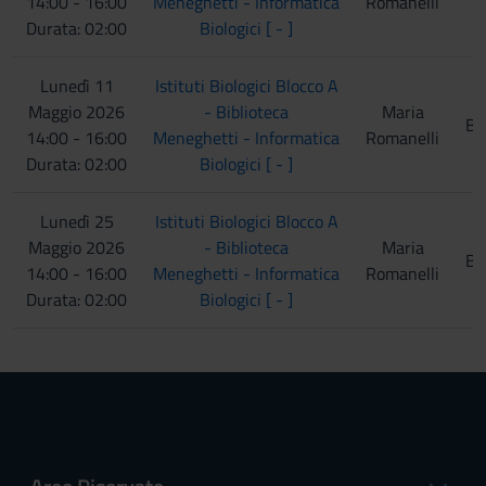
14:00 - 16:00
Meneghetti - Informatica
Romanelli
Durata: 02:00
Biologici [ - ]
Lunedì 11
Istituti Biologici Blocco A
Maggio 2026
- Biblioteca
Maria
Bi
14:00 - 16:00
Meneghetti - Informatica
Romanelli
Durata: 02:00
Biologici [ - ]
Lunedì 25
Istituti Biologici Blocco A
Maggio 2026
- Biblioteca
Maria
Bi
14:00 - 16:00
Meneghetti - Informatica
Romanelli
Durata: 02:00
Biologici [ - ]