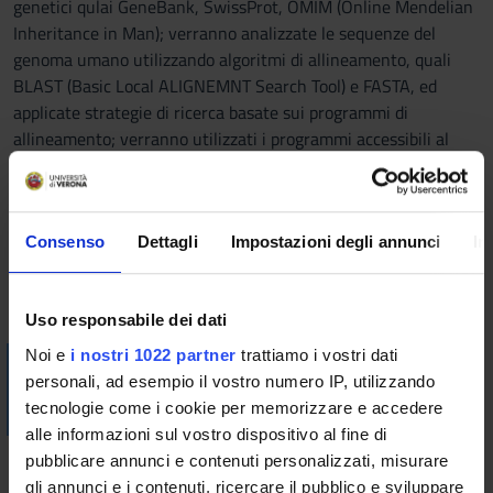
genetici qulai GeneBank, SwissProt, OMIM (Online Mendelian
Inheritance in Man); verranno analizzate le sequenze del
genoma umano utilizzando algoritmi di allineamento, quali
BLAST (Basic Local ALIGNEMNT Search Tool) e FASTA, ed
applicate strategie di ricerca basate sui programmi di
allineamento; verranno utilizzati i programmi accessibili al
server ExPASy (Expert Protein Analysis System) per l'analisi
delle proteine.
Bibliografia
Consenso
Dettagli
Impostazioni degli annunci
In
Vai alla bibliografia
Uso responsabile dei dati
Noi e
i nostri 1022 partner
trattiamo i vostri dati
Visualizza la bibliografia con Leganto, strumento che il
personali, ad esempio il vostro numero IP, utilizzando
Sistema Bibliotecario mette a disposizione per recuperare i
tecnologie come i cookie per memorizzare e accedere
testi in programma d'esame in modo semplice e innovativo.
alle informazioni sul vostro dispositivo al fine di
Modalità didattiche
pubblicare annunci e contenuti personalizzati, misurare
gli annunci e i contenuti, ricercare il pubblico e sviluppare