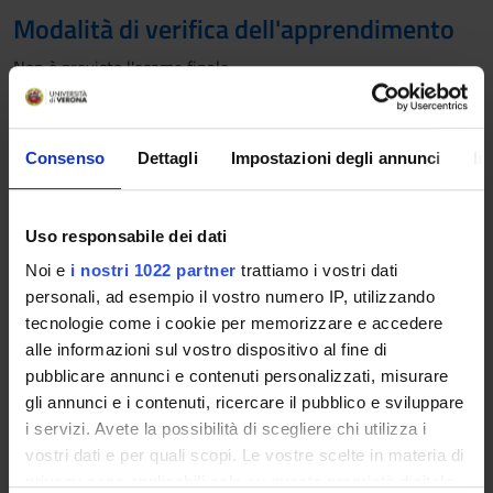
Modalità di verifica dell'apprendimento
Non è previsto l'esame finale
Le/gli studentesse/studenti con disabilità o disturbi
specifici di apprendimento (DSA), che intendano
Consenso
Dettagli
Impostazioni degli annunci
In
richiedere l'adattamento della prova d'esame, devono
seguire le indicazioni riportate
QUI
Uso responsabile dei dati
Noi e
i nostri 1022 partner
trattiamo i vostri dati
Valutazione
personali, ad esempio il vostro numero IP, utilizzando
tecnologie come i cookie per memorizzare e accedere
Non è previsto l'esame finale
alle informazioni sul vostro dispositivo al fine di
Criteri di composizione del voto finale
pubblicare annunci e contenuti personalizzati, misurare
gli annunci e i contenuti, ricercare il pubblico e sviluppare
Non è previsto l'esame finale
i servizi. Avete la possibilità di scegliere chi utilizza i
vostri dati e per quali scopi. Le vostre scelte in materia di
Lezioni Programmate
privacy sono applicabili solo su questa proprietà digitale