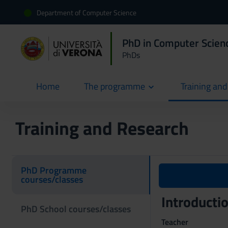
Department of Computer Science
PhD in Computer Scien
PhDs
Home
The programme
Training an
current
Training and Research
PhD Programme
courses/classes
Introducti
PhD School courses/classes
Teacher