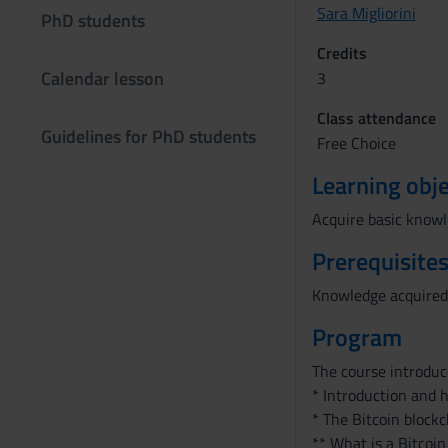
Sara Migliorini
PhD students
Credits
Calendar lesson
3
Class attendance
Guidelines for PhD students
Free Choice
Learning obje
Acquire basic knowl
Prerequisites
Knowledge acquired 
Program
The course introduce
* Introduction and h
* The Bitcoin block
** What is a Bitcoin 