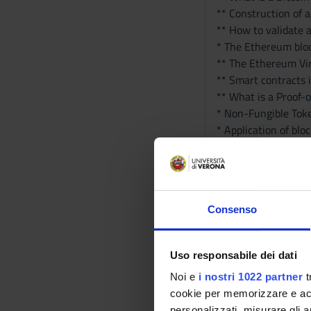
** Construction of a
** How to validate 
* The Ethereum bloc
** The Ethereum Vi
** Smart contracts i
** What is a Proof-
* Non-Fungible Tok
* Application of blo
Didactic met
Thursday 20 June 3
Thursday 27 June 3
Consenso
Thursday 4 July 3 
Thursday 11 July 3 
Uso responsabile dei dati
Zoom link for the le
Noi e
i nostri 1022 partner
t
https://univr.zoom
cookie per memorizzare e acce
personalizzati, misurare gli an