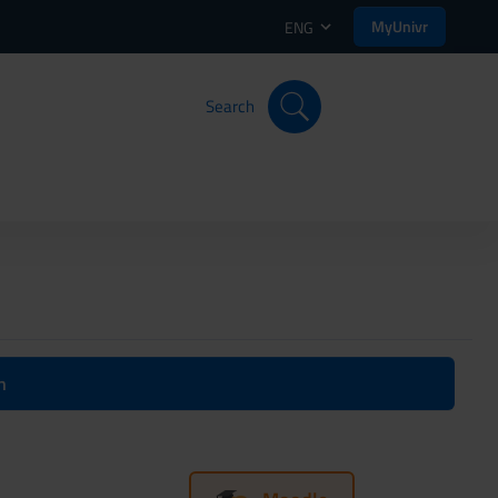
MyUnivr
ENG
Search
n