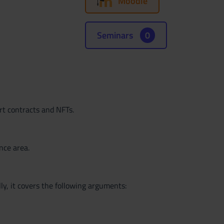
Moodle
Seminars
0
t contracts and NFTs.
nce area.
ly, it covers the following arguments: