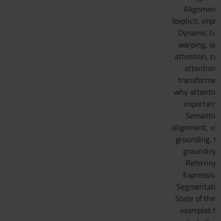
Alignment
(explicit, implic
Dynamic tim
warping, self
attention, cro
attention,
transformers
why attention
important,
Semantic
alignment, vis
grounding, te
grounding,
Referring
Expression
Segmentatio
State of the a
examples fo