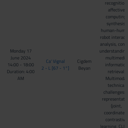
recognition,
affective
computing,
synthesis,
human-huma
robot interact
analysis, cont
Monday 17
understanding,.
June 2024
multimedia
Ca' Vignal
Cigdem
14:00 - 18:00
information
2 - L [67 - 1°]
Beyan
Duration: 4:00
retrieval,
AM
Multimodal
technical
challenges: a
representati
(joint,
coordinated)
contrastive
learning, CLIP,