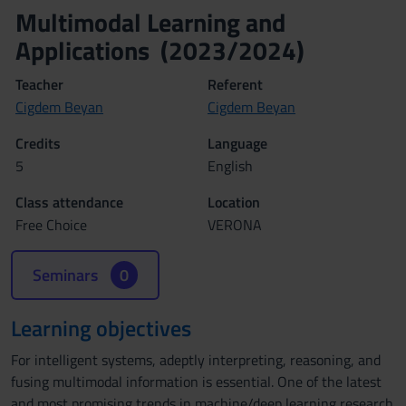
Multimodal Learning and
Applications (2023/2024)
Teacher
Referent
Cigdem Beyan
Cigdem Beyan
Credits
Language
5
English
Class attendance
Location
Free Choice
VERONA
Seminars
0
Learning objectives
For intelligent systems, adeptly interpreting, reasoning, and
fusing multimodal information is essential. One of the latest
and most promising trends in machine/deep learning research