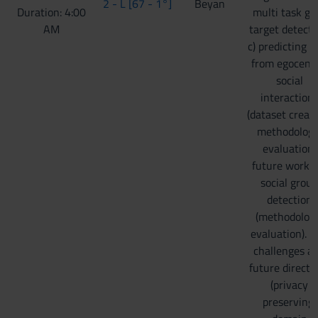
2 - L [67 - 1°]
Beyan
Duration: 4:00
multi task ga
AM
target detecti
c) predicting g
from egocentr
social
interaction
(dataset creati
methodology
evaluation,
future work), 
social group
detection
(methodology
evaluation). 
challenges a
future directi
(privacy
preserving,