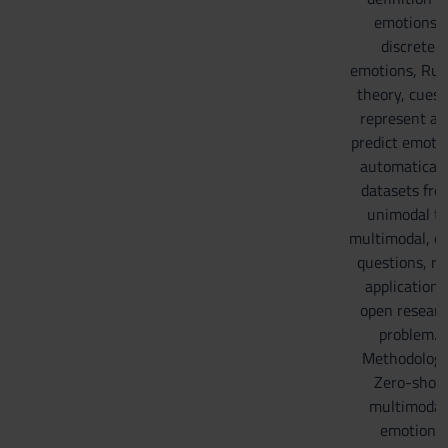
emotions,
discrete
emotions, Rus
theory, cues 
represent an
predict emoti
automaticall
datasets fro
unimodal to
multimodal, o
questions, ra
applications
open resear
problem.
Methodology
Zero-shot
multimodal
emotion