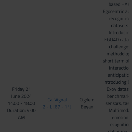
based HAR,
Egocentric act
recognition
datasets.
Introducing
EGO4D datase
challenges,
methodology
short term obj
interaction
anticipation
Introducing E
Friday 21
Exo4 dataset
June 2024
benchmarks
Ca' Vignal
Cigdem
14:00 - 18:00
sensors, task
2 - L [67 - 1°]
Beyan
Duration: 4:00
Multimodal
AM
emotion
recognition:
definition o