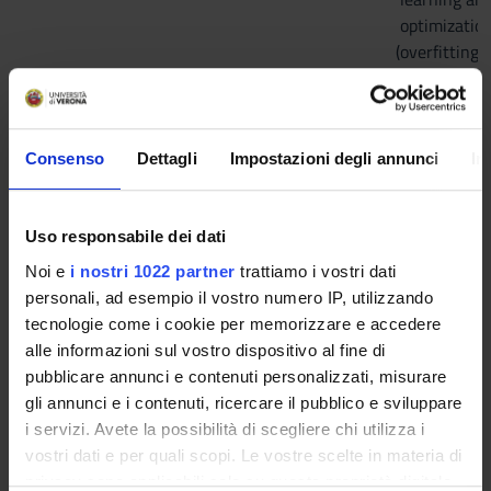
optimizatio
(overfitting 
generalizati
ratio), gradie
blending, h)
modality bias,
Consenso
Dettagli
Impostazioni degli annunci
In
fairness,
explainability
interpretabilit
Uso responsabile dei dati
Noi e
i nostri 1022 partner
trattiamo i vostri dati
Applications
personali, ad esempio il vostro numero IP, utilizzando
Intro to hum
tecnologie come i cookie per memorizzare e accedere
behavior
alle informazioni sul vostro dispositivo al fine di
understandin
pubblicare annunci e contenuti personalizzati, misurare
The definition
gli annunci e i contenuti, ricercare il pubblico e sviluppare
Social Signa
i servizi. Avete la possibilità di scegliere chi utilizza i
Processing, soc
vostri dati e per quali scopi. Le vostre scelte in materia di
signals, verb
privacy sono applicabili solo su questa proprietà digitale