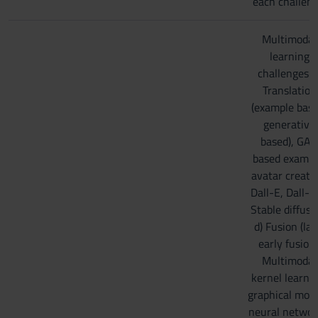
each challeng
Multimodal
learning
challenges: c
Translation
(example base
generative
based), GA
based exampl
avatar creatio
Dall-E, Dall-E
Stable diffusi
d) Fusion (lat
early fusion)
Multimodal
kernel learnin
graphical mode
neural networ