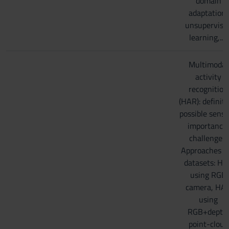
domain
adaptation,
unsupervise
learning,....)
Multimodal
activity
recognition
(HAR): definiti
possible senso
importance,
challenges,
Approaches a
datasets: H
using RGB
camera, HA
using
RGB+depth
point-cloud