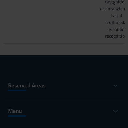
recognition,
disentanglem
based
multimodal
emotion
recognition.
Reserved Areas
Menu