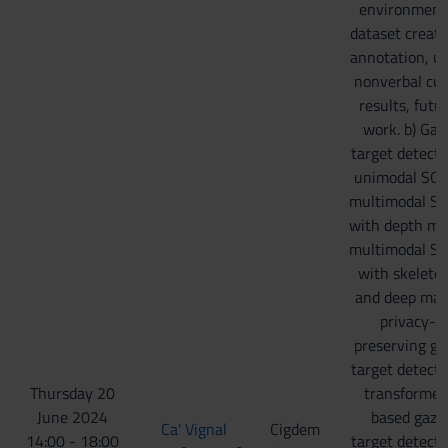
environment
dataset creati
annotation, u
nonverbal cue
results, futu
work. b) Gaz
target detecti
unimodal SOT
multimodal S
with depth ma
multimodal S
with skeleto
and deep map
privacy-
preserving ga
target detecti
Thursday 20
transformer
June 2024
based gaze
Ca' Vignal
Cigdem
14:00 - 18:00
target detecti