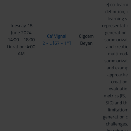
e) co-learnin
definition, c
learning via
Tuesday 18
representation,
June 2024
generation f
Ca' Vignal
Cigdem
14:00 - 18:00
summarizati
2 - L [67 - 1°]
Beyan
Duration: 4:00
and creation
AM
multimodal
summarizati
and exampl
approaches,
creation
evaluation
metrics (IS, F
SID) and thei
limitations,
generation o
challenges, g
learning an