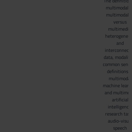
The definition
multimodalit
multimodalit
versus
multimedia,
heterogeneo
and
interconnect
data, modaliti
common senso
definitions o
multimodal
machine learn
and multimod
artificial
intelligence
research task
audio-visua
speech