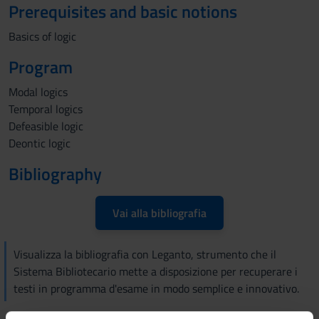
Prerequisites and basic notions
Basics of logic
Program
Modal logics
Temporal logics
Defeasible logic
Deontic logic
Bibliography
Vai alla bibliografia
Visualizza la bibliografia con Leganto, strumento che il
Sistema Bibliotecario mette a disposizione per recuperare i
testi in programma d'esame in modo semplice e innovativo.