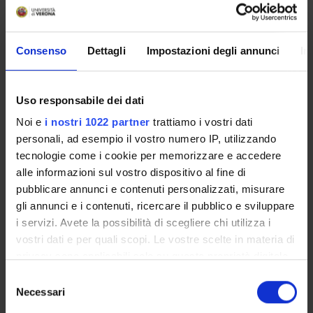
Didactic methods
Lectures in which theoretical and applied topics are
addressed, detailed discussion on topics of specific research
Consenso
Dettagli
Impostazioni degli annunci
In
interest of the students
Learning assessment procedures
Uso responsabile dei dati
Discussion of a topic of interest through a paper
Noi e
i nostri 1022 partner
trattiamo i vostri dati
personali, ad esempio il vostro numero IP, utilizzando
tecnologie come i cookie per memorizzare e accedere
Students with disabilities or specific learning
alle informazioni sul vostro dispositivo al fine di
disorders (SLD), who intend to request the adaptation
pubblicare annunci e contenuti personalizzati, misurare
of the exam, must follow the instructions given
HERE
gli annunci e i contenuti, ricercare il pubblico e sviluppare
i servizi. Avete la possibilità di scegliere chi utilizza i
vostri dati e per quali scopi. Le vostre scelte in materia di
Assessment
privacy sono applicabili solo su questa proprietà digitale
Correctness and completeness with respect to the task and
in cui avete effettuato le vostre scelte. È possibile
S
with respect to current literature
modificare o revocare il proprio consenso in qualsiasi
Necessari
e
momento dalla Dichiarazione sui cookie o facendo clic
l