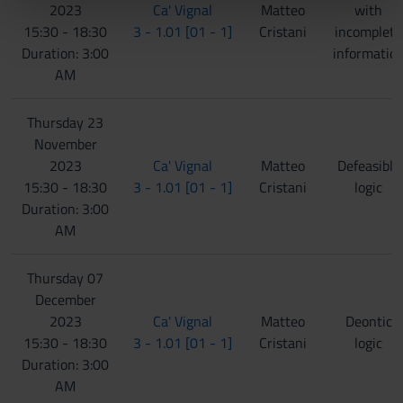
nostri partner che si occupano di analisi dei dati web,
2023
Ca' Vignal
Matteo
with
pubblicità e social media, i quali potrebbero combinarle
15:30 - 18:30
3 - 1.01 [01 - 1]
Cristani
incomplete
con altre informazioni che hai fornito loro o che hanno
Duration: 3:00
informatio
raccolto dal tuo utilizzo dei loro servizi.
AM
Thursday 23
November
2023
Ca' Vignal
Matteo
Defeasible
15:30 - 18:30
3 - 1.01 [01 - 1]
Cristani
logic
Duration: 3:00
AM
Thursday 07
December
2023
Ca' Vignal
Matteo
Deontic
15:30 - 18:30
3 - 1.01 [01 - 1]
Cristani
logic
Duration: 3:00
AM