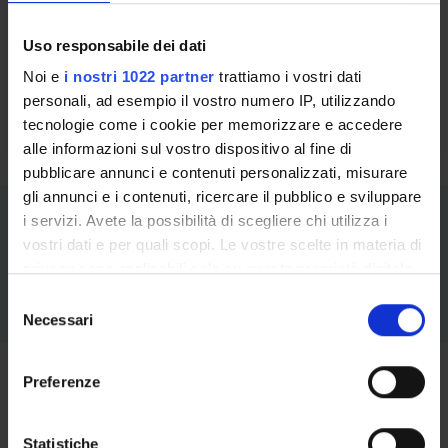
Vademecum per il
Dottorato - IT | 457 Kb | 10/30/25
Uso responsabile dei dati
Noi e
i nostri 1022 partner
trattiamo i vostri dati
Handbook for PhD
personali, ad esempio il vostro numero IP, utilizzando
Students - EN | 436 Kb | 10/30/25
tecnologie come i cookie per memorizzare e accedere
alle informazioni sul vostro dispositivo al fine di
pubblicare annunci e contenuti personalizzati, misurare
gli annunci e i contenuti, ricercare il pubblico e sviluppare
Study plan
i servizi. Avete la possibilità di scegliere chi utilizza i
vostri dati e per quali scopi. Le vostre scelte in materia di
Discover all the learning activities available to you during
privacy sono applicabili solo su questa proprietà digitale
your time at the University in the academic year 2020/2021.
in cui avete effettuato le vostre scelte. È possibile
S
modificare o revocare il proprio consenso in qualsiasi
Necessari
e
Credits 2.5
momento dalla Dichiarazione sui cookie o facendo clic
l
Academic writing in latex and academic
sull'icona di attivazione della privacy.
e
Preferenze
presentation
z
Con il tuo consenso, vorremmo anche:
i
raccogliere informazioni sulla tua posizione
o
Statistiche