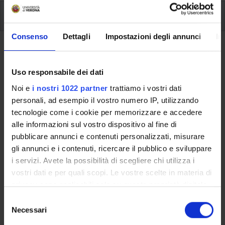
Offerta Formativa del Corso
Consenso
Dettagli
Impostazioni degli annunci
In
Ritorna al piano didattico
Attività didattica dottorato
Uso responsabile dei dati
(2019/2020)
Noi e
i nostri 1022 partner
trattiamo i vostri dati
personali, ad esempio il vostro numero IP, utilizzando
Docenti
tecnologie come i cookie per memorizzare e accedere
Valeria Franceschi
,
Catia Scricciolo
alle informazioni sul vostro dispositivo al fine di
pubblicare annunci e contenuti personalizzati, misurare
Crediti
Lingua di erogazione
gli annunci e i contenuti, ricercare il pubblico e sviluppare
50
Italiano
i servizi. Avete la possibilità di scegliere chi utilizza i
vostri dati e per quali scopi. Le vostre scelte in materia di
Frequenza alle lezioni
Sede
privacy sono applicabili solo su questa proprietà digitale
Scelta Libera
VERONA
in cui avete effettuato le vostre scelte. È possibile
S
modificare o revocare il proprio consenso in qualsiasi
Necessari
e
Seminari
0
momento dalla Dichiarazione sui cookie o facendo clic
l