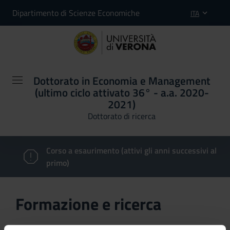
Dipartimento di Scienze Economiche
ITA
Dottorato in Economia e Management
(ultimo ciclo attivato 36° - a.a. 2020-
2021)
Dottorato di ricerca
Corso a esaurimento (attivi gli anni successivi al
primo)
Formazione e ricerca