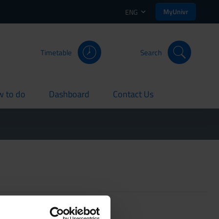
MyUnivr
ENG
Timetable
Search
 to do
Dashboard
Contact Us
rent
current
current