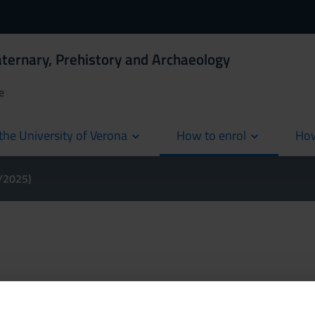
ternary, Prehistory and Archaeology
e
the University of Verona
How to enrol
How
cur
4/2025)
oll
A.A. 2015/2016