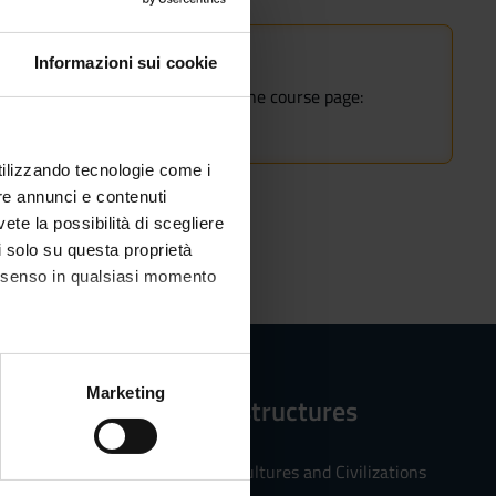
Informazioni sui cookie
rse.
nrollment, fees and deadlines on the course page:
nrollment from 2025/2026
utilizzando tecnologie come i
re annunci e contenuti
vete la possibilità di scegliere
li solo su questa proprietà
consenso in qualsiasi momento
alche metro,
Marketing
Reference structures
e specifiche (impronte
Department of Cultures and Civilizations
ezione dettagli
. Puoi