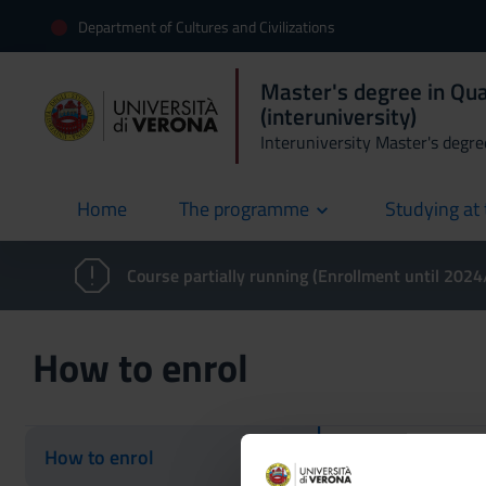
Department of Cultures and Civilizations
Master's degree in Qua
(interuniversity)
Interuniversity Master's degre
Home
The programme
Studying at 
current
Course partially running (Enrollment until 202
How to enrol
How to enrol
How to enr