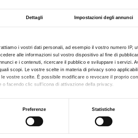
Dettagli
Impostazioni degli annunci
 is intended exclusively for students already enrolled in this cou
 student interested in enrolling, you can find information about e
 in Quaternary, Prehistory and Archaeology (interuniversity) - E
rattiamo i vostri dati personali, ad esempio il vostro numero IP, 
dere alle informazioni sul vostro dispositivo al fine di pubblica
nunci e i contenuti, ricercare il pubblico e sviluppare i servizi. A
r quali scopi. Le vostre scelte in materia di privacy sono applicabi
to le vostre scelte. È possibile modificare o revocare il proprio 
 o facendo clic sull'icona di attivazione della privacy.
mo anche:
oni sulla tua posizione geografica, con un'approssimazione di qu
Preferenze
Statistiche
Services and Faq
spositivo, scansionandolo attivamente alla ricerca di caratteristich
Prospective students
aborati i tuoi dati personali e imposta le tue preferenze nella
s