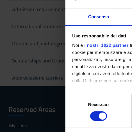
Admission requirements
Consenso
This information
If you are a new
International students
Master's degree
Uso responsabile dei dati
Double and joint degrees
Noi e
i nostri 1022 partner
t
cookie per memorizzare e acce
Scholarships and Grants
personalizzati, misurare gli an
chi utilizza i vostri dati e pe
digitale in cui avete effettua
Abbreviazione carriera
dalla Dichiarazione sui cookie
Con il tuo consenso, vorrem
S
raccogliere informazi
Necessari
e
Reserved Areas
Menu
Identificare il tuo di
l
digitali).
e
My Univr
Home
Approfondisci come vengono el
z