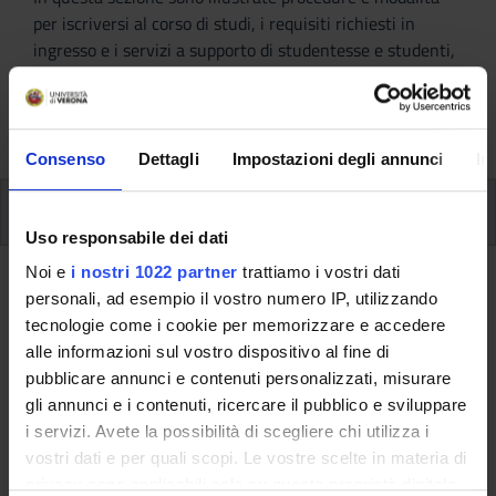
per iscriversi al corso di studi, i requisiti richiesti in
ingresso e i servizi a supporto di studentesse e studenti,
anche internazionali. Sono inoltre disponibili i contatti e
le FAQ utili per rispondere ad eventuali dubbi e domande
sull'immatricolazione.
Consenso
Dettagli
Impostazioni degli annunci
In
Come iscriversi
Uso responsabile dei dati
Modalità iscrizione
Noi e
i nostri 1022 partner
trattiamo i vostri dati
personali, ad esempio il vostro numero IP, utilizzando
tecnologie come i cookie per memorizzare e accedere
A.A. 2015/2016
alle informazioni sul vostro dispositivo al fine di
pubblicare annunci e contenuti personalizzati, misurare
gli annunci e i contenuti, ricercare il pubblico e sviluppare
Queste informazioni sono destinate esclusivamente
i servizi. Avete la possibilità di scegliere chi utilizza i
agli studenti e alle studentesse già iscritti a questo
vostri dati e per quali scopi. Le vostre scelte in materia di
corso.
privacy sono applicabili solo su questa proprietà digitale