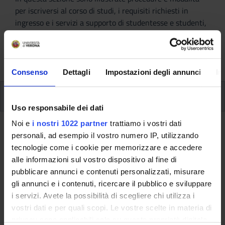
per iscriversi al corso di studi, i requisiti richiesti in
ingresso e i servizi a supporto di studentesse e studenti,
anche internazionali. Sono inoltre disponibili i contatti e
le FAQ utili per rispondere ad eventuali dubbi e domande
sull'immatricolazione.
Consenso
Dettagli
Impostazioni degli annunci
In
Come iscriversi
Uso responsabile dei dati
Modalità iscrizione
Noi e
i nostri 1022 partner
trattiamo i vostri dati
personali, ad esempio il vostro numero IP, utilizzando
tecnologie come i cookie per memorizzare e accedere
A.A. 2016/2017
alle informazioni sul vostro dispositivo al fine di
pubblicare annunci e contenuti personalizzati, misurare
gli annunci e i contenuti, ricercare il pubblico e sviluppare
Queste informazioni sono destinate esclusivamente
i servizi. Avete la possibilità di scegliere chi utilizza i
agli studenti e alle studentesse già iscritti a questo
vostri dati e per quali scopi. Le vostre scelte in materia di
corso.
privacy sono applicabili solo su questa proprietà digitale