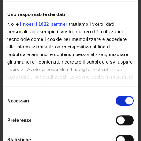
Archeologia classica
6
B
L-
ANT/07
Uso responsabile dei dati
Noi e
i nostri 1022 partner
trattiamo i vostri dati
Archeologia cristiana e
6
B
L-
personali, ad esempio il vostro numero IP, utilizzando
medievale
ANT/08
tecnologie come i cookie per memorizzare e accedere
alle informazioni sul vostro dispositivo al fine di
Storia dell’arte greca e
6
B
L-
pubblicare annunci e contenuti personalizzati, misurare
romana
ANT/07
gli annunci e i contenuti, ricercare il pubblico e sviluppare
i servizi. Avete la possibilità di scegliere chi utilizza i
vostri dati e per quali scopi. Le vostre scelte in materia di
Topografia antica
6
B
L-
privacy sono applicabili solo su questa proprietà digitale
ANT/09
in cui avete effettuato le vostre scelte. È possibile
S
modificare o revocare il proprio consenso in qualsiasi
Necessari
e
Stage
6
F
-
momento dalla Dichiarazione sui cookie o facendo clic
l
sull'icona di attivazione della privacy.
e
2° Anno Attivato nell'A.A. 2023/2024
Preferenze
z
Con il tuo consenso, vorremmo anche:
i
INSEGNAMENTI
CREDITI
TAF
SSD
raccogliere informazioni sulla tua posizione
o
Statistiche