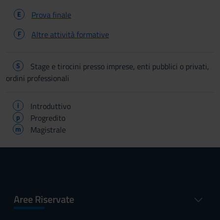
E
Prova finale
F
Altre attività formative
S
Stage e tirocini presso imprese, enti pubblici o privati,
ordini professionali
i
Introduttivo
p
Progredito
m
Magistrale
Aree Riservate