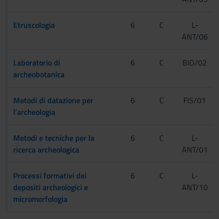
Etruscologia
6
C
L-
ANT/06
Laboratorio di
6
C
BIO/02
archeobotanica
Metodi di datazione per
6
C
FIS/01
l’archeologia
Metodi e tecniche per la
6
C
L-
ricerca archeologica
ANT/01
Processi formativi dei
6
C
L-
depositi archeologici e
ANT/10
micromorfologia