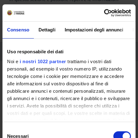
riguardanti l'organizzazione pratica del corso, lo
svolgimento delle attività didattiche, le opportunità
formative e i contatti utili durante tutto il percorso di
studi, fino al conseguimento del titolo finale.
Consenso
Dettagli
Impostazioni degli annunci
In
Insegnamenti
Uso responsabile dei dati
Noi e
i nostri 1022 partner
trattiamo i vostri dati
personali, ad esempio il vostro numero IP, utilizzando
Ritorna al piano didattico
tecnologie come i cookie per memorizzare e accedere
alle informazioni sul vostro dispositivo al fine di
Archeopetrografia (Sarà attivato
pubblicare annunci e contenuti personalizzati, misurare
nell'A.A. 2016/2017)
gli annunci e i contenuti, ricercare il pubblico e sviluppare
i servizi. Avete la possibilità di scegliere chi utilizza i
Codice insegnamento
Crediti
vostri dati e per quali scopi. Le vostre scelte in materia di
4S003283
6
privacy sono applicabili solo su questa proprietà digitale
in cui avete effettuato le vostre scelte. È possibile
Settore Scientifico Disciplinare (SSD)
S
modificare o revocare il proprio consenso in qualsiasi
GEO/09 - GEORISORSE MINERARIE E APPLICAZIONI
Necessari
e