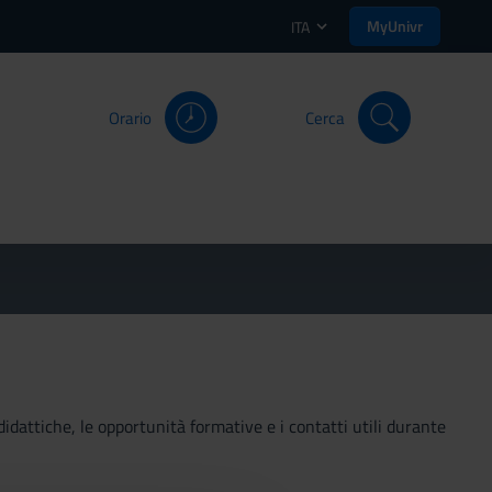
MyUnivr
ITA
Orario
Cerca
didattiche, le opportunità formative e i contatti utili durante