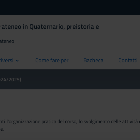
rateneo in Quaternario, preistoria e
rateneo
riversi
Come fare per
Bacheca
Contatti
current
current
current
2024/2025)
ti l'organizzazione pratica del corso, lo svolgimento delle attività 
e.