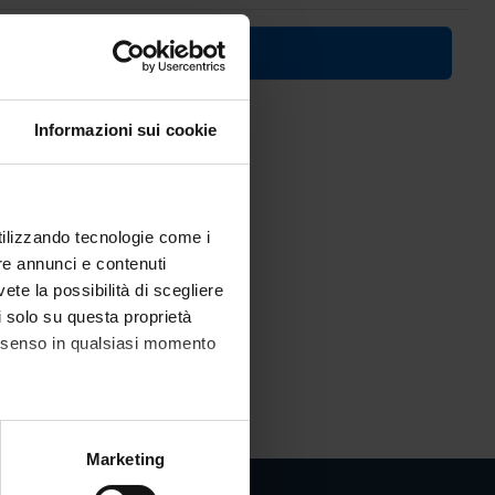
ico
ell'A.A. 2024/2025)
Informazioni sui cookie
utilizzando tecnologie come i
re annunci e contenuti
vete la possibilità di scegliere
li solo su questa proprietà
consenso in qualsiasi momento
alche metro,
Marketing
e specifiche (impronte