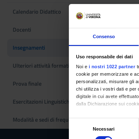
Calendario Didattico
Archeotecn
Docenti
Consenso
Codice insegname
Insegnamenti
4S003292
Uso responsabile dei dati
Settore Scientifico
Ulteriori attività formative
Noi e
i nostri 1022 partner
t
ING-IND/22 - SCI
cookie per memorizzare e acce
personalizzati, misurare gli an
Prova finale
chi utilizza i vostri dati e pe
digitale in cui avete effettua
Esercitazioni Linguistiche CLA
dalla Dichiarazione sui cookie
Modalità e sedi di frequenza
Con il tuo consenso, vorrem
S
raccogliere informazi
Necessari
e
Identificare il tuo di
l