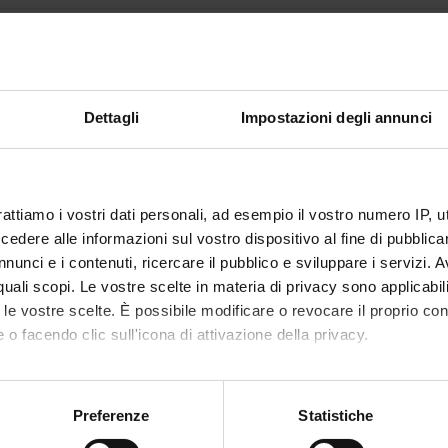
Ritorna al piano didatt
ologia dei materiali (Sarà attivato n
Dettagli
Impostazioni degli annunci
nto
Crediti
6
 Disciplinare (SSD)
rattiamo i vostri dati personali, ad esempio il vostro numero IP, 
ENZA E TECNOLOGIA DEI MATERIALI
dere alle informazioni sul vostro dispositivo al fine di pubblica
nunci e i contenuti, ricercare il pubblico e sviluppare i servizi. A
r quali scopi. Le vostre scelte in materia di privacy sono applicabi
to le vostre scelte. È possibile modificare o revocare il proprio 
 o facendo clic sull'icona di attivazione della privacy.
mo anche:
oni sulla tua posizione geografica, con un'approssimazione di qu
Preferenze
Statistiche
spositivo, scansionandolo attivamente alla ricerca di caratteristich