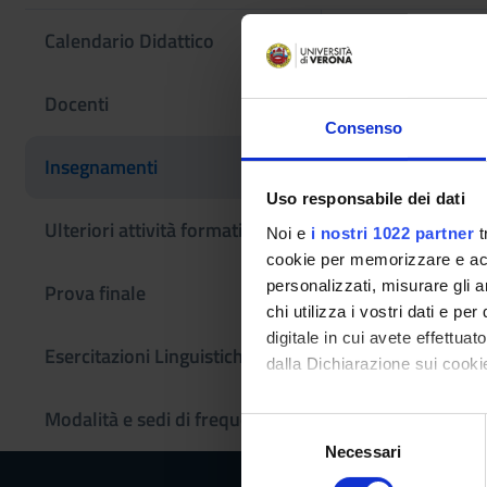
Calendario Didattico
Etruscolog
Docenti
Consenso
Codice insegname
Insegnamenti
4S003293
Uso responsabile dei dati
Settore Scientifico
Ulteriori attività formative
Noi e
i nostri 1022 partner
t
L-ANT/06 - ETRUS
cookie per memorizzare e acce
personalizzati, misurare gli an
Prova finale
chi utilizza i vostri dati e pe
digitale in cui avete effettua
Esercitazioni Linguistiche CLA
dalla Dichiarazione sui cookie
Modalità e sedi di frequenza
Con il tuo consenso, vorrem
S
raccogliere informazi
Necessari
e
Identificare il tuo di
l