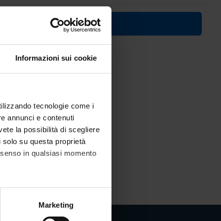
ico
)
Informazioni sui cookie
utilizzando tecnologie come i
re annunci e contenuti
vete la possibilità di scegliere
li solo su questa proprietà
consenso in qualsiasi momento
alche metro,
Marketing
e specifiche (impronte