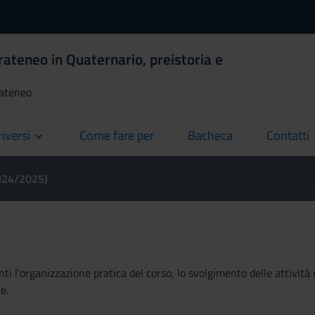
rateneo in Quaternario, preistoria e
rateneo
riversi
Come fare per
Bacheca
Contatti
current
current
current
2024/2025)
ti l'organizzazione pratica del corso, lo svolgimento delle attività 
e.