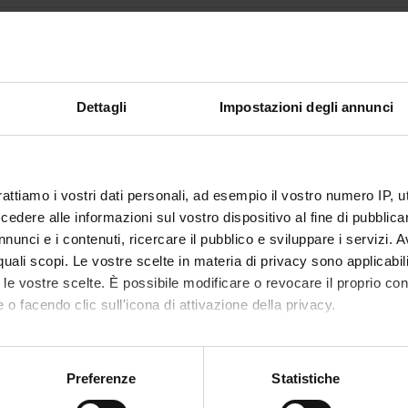
Ritorna al piano didatt
ia (Sarà attivato nell'A.A. 2024/2025
Dettagli
Impostazioni degli annunci
nto
Crediti
6
 Disciplinare (SSD)
rattiamo i vostri dati personali, ad esempio il vostro numero IP, 
COLOGIA E ANTICHITÀ ITALICHE
dere alle informazioni sul vostro dispositivo al fine di pubblica
nunci e i contenuti, ricercare il pubblico e sviluppare i servizi. A
r quali scopi. Le vostre scelte in materia di privacy sono applicabi
to le vostre scelte. È possibile modificare o revocare il proprio 
 o facendo clic sull'icona di attivazione della privacy.
mo anche:
oni sulla tua posizione geografica, con un'approssimazione di qu
Preferenze
Statistiche
spositivo, scansionandolo attivamente alla ricerca di caratteristich