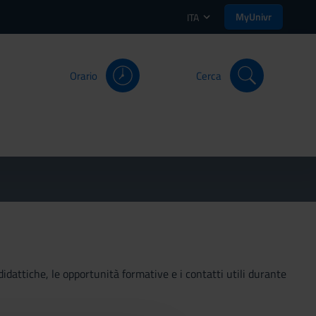
MyUnivr
ITA
Orario
Cerca
didattiche, le opportunità formative e i contatti utili durante