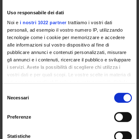
patrizia.basso@univr.it
+39 045802 8638
Uso responsabile dei dati
Noi e
i nostri 1022 partner
trattiamo i vostri dati
personali, ad esempio il vostro numero IP, utilizzando
tecnologie come i cookie per memorizzare e accedere
Buonopane Alfredo
alle informazioni sul vostro dispositivo al fine di
alfredo.buonopane@univr.it
pubblicare annunci e contenuti personalizzati, misurare
gli annunci e i contenuti, ricercare il pubblico e sviluppare
+39 0458028120
i servizi. Avete la possibilità di scegliere chi utilizza i
vostri dati e per quali scopi. Le vostre scelte in materia di
privacy sono applicabili solo su questa proprietà digitale
in cui avete effettuato le vostre scelte. È possibile
Mastrocinque Attilio
S
modificare o revocare il proprio consenso in qualsiasi
Necessari
e
attilio.mastrocinque@univr.it
momento dalla Dichiarazione sui cookie o facendo clic
l
sull'icona di attivazione della privacy.
+39 045802 8386
e
Preferenze
z
Con il tuo consenso, vorremmo anche:
i
raccogliere informazioni sulla tua posizione
o
Statistiche