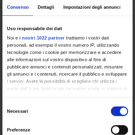
Archeologia classica
6
B
L-
Consenso
Dettagli
Impostazioni degli annunci
In
ANT/07
Archeologia cristiana e
6
B
L-
Uso responsabile dei dati
medievale
ANT/08
Noi e
i nostri 1022 partner
trattiamo i vostri dati
personali, ad esempio il vostro numero IP, utilizzando
Storia dell’arte greca e
6
B
L-
tecnologie come i cookie per memorizzare e accedere
romana
ANT/07
alle informazioni sul vostro dispositivo al fine di
pubblicare annunci e contenuti personalizzati, misurare
gli annunci e i contenuti, ricercare il pubblico e sviluppare
Topografia antica
6
B
L-
i servizi. Avete la possibilità di scegliere chi utilizza i
ANT/09
vostri dati e per quali scopi. Le vostre scelte in materia di
privacy sono applicabili solo su questa proprietà digitale
Stage
6
F
-
in cui avete effettuato le vostre scelte. È possibile
S
modificare o revocare il proprio consenso in qualsiasi
Necessari
e
2° Anno Attivato nell'A.A. 2017/2018
momento dalla Dichiarazione sui cookie o facendo clic
l
sull'icona di attivazione della privacy.
e
Preferenze
INSEGNAMENTI
CREDITI
TAF
SSD
z