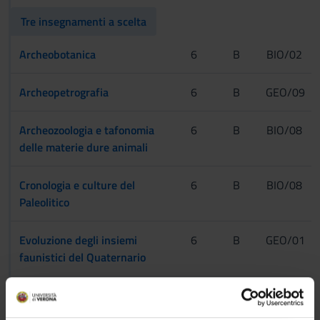
Tre insegnamenti a scelta
Archeobotanica
6
B
BIO/02
Archeopetrografia
6
B
GEO/09
Archeozoologia e tafonomia
6
B
BIO/08
delle materie dure animali
Cronologia e culture del
6
B
BIO/08
Paleolitico
Evoluzione degli insiemi
6
B
GEO/01
faunistici del Quaternario
Due insegnamenti a scelta