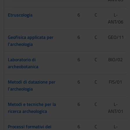
con altre informazioni che hai fornito loro o che hanno
raccolto dal tuo utilizzo dei loro servizi.
Etruscologia
6
C
L-
ANT/06
Geofisica applicata per
6
C
GEO/11
l’archeologia
Laboratorio di
6
C
BIO/02
archeobotanica
Metodi di datazione per
6
C
FIS/01
l’archeologia
Metodi e tecniche per la
6
C
L-
ricerca archeologica
ANT/01
Processi formativi dei
6
C
L-