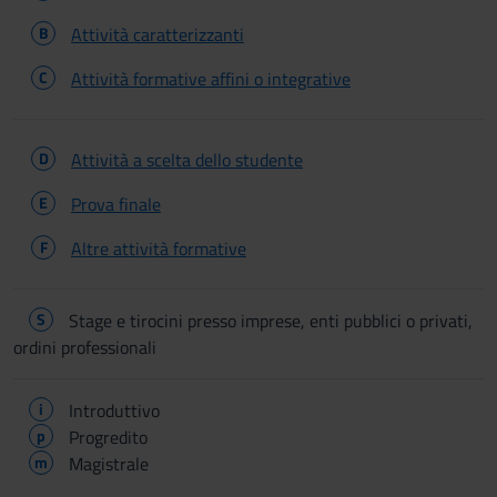
B
Attività caratterizzanti
C
Attività formative affini o integrative
D
Attività a scelta dello studente
E
Prova finale
F
Altre attività formative
S
Stage e tirocini presso imprese, enti pubblici o privati,
ordini professionali
i
Introduttivo
p
Progredito
m
Magistrale