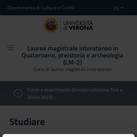
Dipartimento di Culture e Civiltà
ITA
Laurea magistrale interateneo in
Quaternario, preistoria e archeologia
(LM-2)
Corsi di laurea magistrali interateneo
Corso a esaurimento (Immatricolazione fino a
2024/2025)
Studiare
In questa sezione è possibile reperire le informazioni