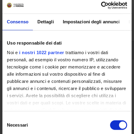
riguardanti l'organizzazione pratica del corso, lo
svolgimento delle attività didattiche, le opportunità
formative e i contatti utili durante tutto il percorso di
Consenso
Dettagli
Impostazioni degli annunci
In
studi, fino al conseguimento del titolo finale.
Uso responsabile dei dati
Insegnamenti
Noi e
i nostri 1022 partner
trattiamo i vostri dati
personali, ad esempio il vostro numero IP, utilizzando
tecnologie come i cookie per memorizzare e accedere
Ritorna al piano didattico
alle informazioni sul vostro dispositivo al fine di
pubblicare annunci e contenuti personalizzati, misurare
Etruscologia (Sarà attivato
gli annunci e i contenuti, ricercare il pubblico e sviluppare
nell'A.A. 2021/2022)
i servizi. Avete la possibilità di scegliere chi utilizza i
vostri dati e per quali scopi. Le vostre scelte in materia di
Codice insegnamento
Crediti
privacy sono applicabili solo su questa proprietà digitale
4S003293
6
in cui avete effettuato le vostre scelte. È possibile
S
modificare o revocare il proprio consenso in qualsiasi
Settore Scientifico Disciplinare (SSD)
Necessari
e
momento dalla Dichiarazione sui cookie o facendo clic
L-ANT/06 - ETRUSCOLOGIA E ANTICHITÀ ITALICHE
l