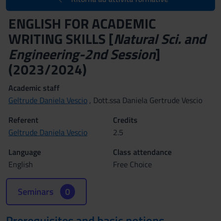
ENGLISH FOR ACADEMIC
WRITING SKILLS [
Natural Sci. and
Engineering-2nd Session
]
(2023/2024)
Academic staff
Geltrude Daniela Vescio
, Dott.ssa Daniela Gertrude Vescio
Referent
Credits
Geltrude Daniela Vescio
2.5
Language
Class attendance
English
Free Choice
Seminars
0
Prerequisites and basic notions