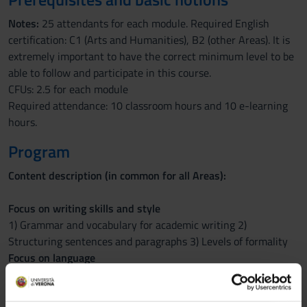
Notes:
25 attendants for each module. Required English
certification: C1 (Arts and Humanities), B2 (other Areas). It is
extremely important to have the correct minimum level to be
able to follow and participate in this course.
CFUs: 2.5 for each module
Required attendance: 10 classroom hours and 10 e-learning
hours.
Program
Content description (in common for all Areas):
Focus on writing skills and style
1) Grammar and vocabulary for academic writing 2)
Structuring sentences and paragraphs 3) Levels of formality
Focus on language
1) Active/passive voice 2) Nominalisation and compounds 3)
Simple/complex sentences