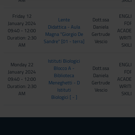
AM
SKILL
con altre informazioni che hai fornito loro o che hanno
raccolto dal tuo utilizzo dei loro servizi.
Friday 12
ENGLI
Lente
Dott.ssa
January 2024
FOR
Didattica - Aula
Daniela
09:40 - 12:00
ACADEM
Magna "Giorgio De
Gertrude
Duration: 2:30
WRITIN
Sandre" [01 - terra]
Vescio
AM
SKILL
Istituti Biologici
Monday 22
ENGLI
Blocco A -
Dott.ssa
January 2024
FOR
Biblioteca
Daniela
09:40 - 12:00
ACADEM
Meneghetti - D
Gertrude
Duration: 2:30
WRITIN
Istituti
Vescio
AM
SKILL
Biologici [ - ]