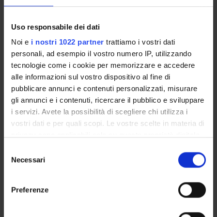
1° 2°
H2o: (in)finite
D
Matteo Nicolini
Uso responsabile dei dati
resource?
(Coordinator)
Noi e
i nostri 1022 partner
trattiamo i vostri dati
personali, ad esempio il vostro numero IP, utilizzando
1° 2°
THE COMMUNICATION
D
Not yet
tecnologie come i cookie per memorizzare e accedere
THROUGHOUT
assigned
alle informazioni sul vostro dispositivo al fine di
EMERGENCY
pubblicare annunci e contenuti personalizzati, misurare
gli annunci e i contenuti, ricercare il pubblico e sviluppare
i servizi. Avete la possibilità di scegliere chi utilizza i
1° periodo lezioni (1B) From 11/5/21 To 12/16/21
vostri dati e per quali scopi. Le vostre scelte in materia di
privacy sono applicabili solo su questa proprietà digitale
YEARS
MODULES
TAF
TEACHER
in cui avete effettuato le vostre scelte. È possibile
S
modificare o revocare il proprio consenso in qualsiasi
1° 2°
Paradigm Shifts Beyond
D
Not yet
Necessari
e
momento dalla Dichiarazione sui cookie o facendo clic
COVID-19: Individual v.
assigned
l
sull'icona di attivazione della privacy.
Society and Private v.
e
Preferenze
Public?
z
Con il tuo consenso, vorremmo anche:
i