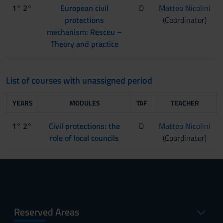
1° 2°
European civil
D
Matteo Nicolini
protections
(Coordinator)
mechanism: Resceu –
Theory and practice
List of courses with unassigned period
YEARS
MODULES
TAF
TEACHER
1° 2°
Civil protections: the
D
Matteo Nicolini
role of local councils
(Coordinator)
Reserved Areas