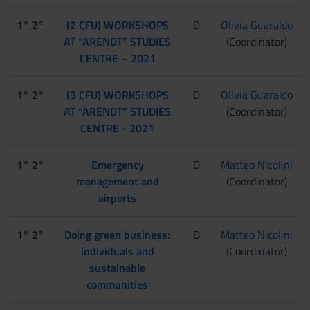
1° 2°
(2 CFU) WORKSHOPS
D
Olivia Guaraldo
AT “ARENDT” STUDIES
(Coordinator)
CENTRE – 2021
1° 2°
(3 CFU) WORKSHOPS
D
Olivia Guaraldo
AT “ARENDT” STUDIES
(Coordinator)
CENTRE - 2021
1° 2°
Emergency
D
Matteo Nicolini
management and
(Coordinator)
airports
1° 2°
Doing green business:
D
Matteo Nicolini
individuals and
(Coordinator)
sustainable
communities