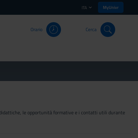
MyUnivr
ITA
Orario
Cerca
didattiche, le opportunità formative e i contatti utili durante