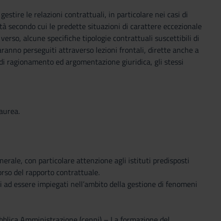
stire le relazioni contrattuali, in particolare nei casi di
tà secondo cui le predette situazioni di carattere eccezionale
verso, alcune specifiche tipologie contrattuali suscettibili di
aranno perseguiti attraverso lezioni frontali, dirette anche a
 di ragionamento ed argomentazione giuridica, gli stessi
Laurea.
nerale, con particolare attenzione agli istituti predisposti
corso del rapporto contrattuale.
ati ad essere impiegati nell’ambito della gestione di fenomeni
Pubblica Amministrazione (cenni) – La formazione del