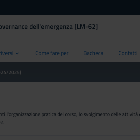
Governance dell'emergenza [LM-62]
riversi
Come fare per
Bacheca
Contatti
current
current
current
2024/2025)
ti l'organizzazione pratica del corso, lo svolgimento delle attività 
e.