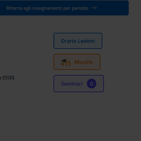
Ritorna agli insegnamenti per periodo
Orario Lezioni
Moodle
e (SSD)
Seminari
0