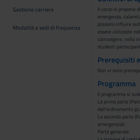
Gestione carriere
Il corso si propone d
emergenza, calamità 
possono influire sull
Modalità e sedi di frequenza
essere utilizzate ne
coinvolgere, nella i
studenti partecipant
Prerequisiti 
Non vi sono prerequis
Programma
Il programma si sudd
La prima parte (Part
dall’ordinamento giur
La seconda parte (Par
emergenziali.
Parte generale.
La nozione di contra