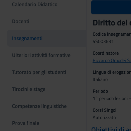
Calendario Didattico
Diritto de
Docenti
Codice insegname
Insegnamenti
4S003631
Coordinatore
Ulteriori attività formative
Riccardo Omodei Sa
Tutorato per gli studenti
Lingua di erogazio
Italiano
Tirocini e stage
Periodo
1° periodo lezioni 
Competenze linguistiche
Corsi Singoli
Autorizzato
Prova finale
Obiettivi di