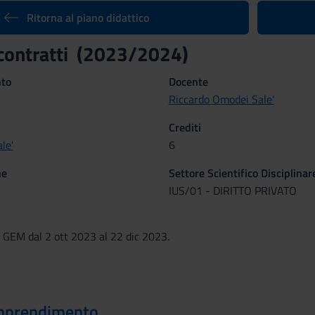
Ritorna al piano didattico
i contratti (2023/2024)
nto
Docente
Riccardo Omodei Sale'
Crediti
le'
6
ne
Settore Scientifico Disciplinar
IUS/01 - DIRITTO PRIVATO
- GEM dal 2 ott 2023 al 22 dic 2023.
 apprendimento