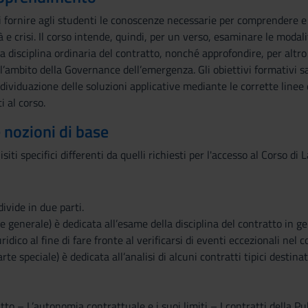
i fornire agli studenti le conoscenze necessarie per comprendere e ge
e crisi. Il corso intende, quindi, per un verso, esaminare le modali
a disciplina ordinaria del contratto, nonché approfondire, per altro 
ll’ambito della Governance dell’emergenza. Gli obiettivi formativi s
ndividuazione delle soluzioni applicative mediante le corrette linee
i al corso.
e nozioni di base
iti specifici differenti da quelli richiesti per l'accesso al Corso di 
ivide in due parti.
e generale) è dedicata all’esame della disciplina del contratto in ge
idico al fine di fare fronte al verificarsi di eventi eccezionali nel 
te speciale) è dedicata all’analisi di alcuni contratti tipici destin
tto – L’autonomia contrattuale e i suoi limiti – I contratti della 