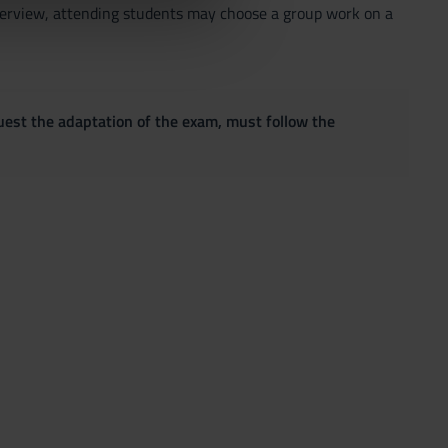
azioni che hai fornito loro o
interview, attending students may choose a group work on a
quest the adaptation of the exam, must follow the