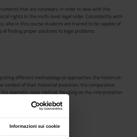
truments that are necessary in order to deal with the
ial rights in the multi-level legal order. Consistently with
, also in this course students are trained to be capable of
 of finding proper solutions to legal problems.
rating different methodological approaches: the historical-
he context of their historical evolution; the comparative
 the dogmatic-legal method, focusing on the interpretation
urces and case law.
onomic reasons
Informazioni sui cookie