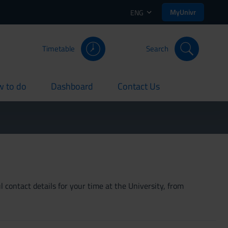
MyUnivr
ENG
Timetable
Search
 to do
Dashboard
Contact Us
rent
current
current
 contact details for your time at the University, from