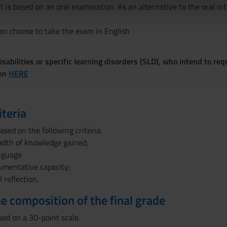
icità e social media, i quali potrebbero combinarle con altre inform
t is based on an oral examination. As an alternative to the oral 
lizzo dei loro servizi.
n choose to take the exam in English
sabilities or specific learning disorders (SLD), who intend to re
ven
HERE
iteria
sed on the following criteria:
adth of knowledge gained;
anguage
gumentative capacity;
l reflection.
the composition of the final grade
sed on a 30-point scale.