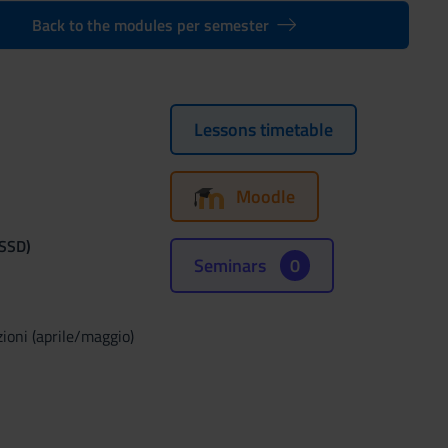
Back to the modules per semester
Lessons timetable
Moodle
(SSD)
Seminars
0
zioni (aprile/maggio)