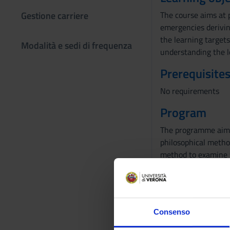
Gestione carriere
The course aims at p
emergencies deriving
the learning targets
Modalità e sedi di frequenza
understanding the le
Prerequisites
No requirements
Program
The programme aims 
philosophical method
method to examine w
and application of e
Presentation of the
Free movement of w
The rules on entry 
Consenso
Mapping of non-sta
From external work 