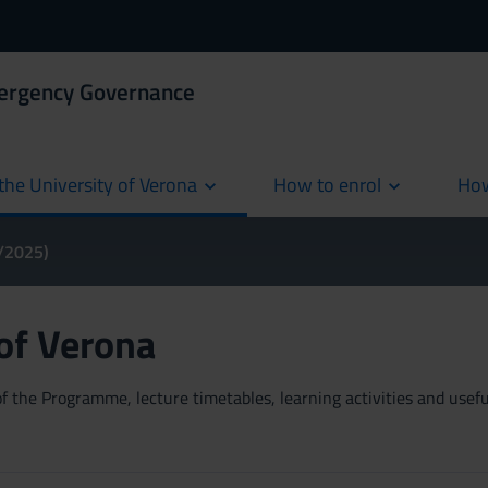
mergency Governance
the University of Verona
How to enrol
How
cur
4/2025)
 of Verona
 the Programme, lecture timetables, learning activities and useful