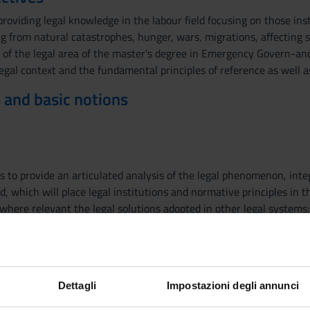
roviding legal knowledge in the labour field focusing on those ins
 from natural catastrophes, hunger, wars, migrations, affecting soc
 of the legal area of the master's degree in Emergency Govern-ance
gal context and the fundamental principles of reference as well as
 and basic notions
to provide an articulated analysis of the legal phenomenon, integ
, which will place legal institutions and normative principles in t
here relevant the legal solutions adopted in other legal systems;
xisting legal norms, through a systematic analysis of normative so
 course; The regulatory framework
orkers in the European Union
and residence of third-country nationals for economic and non-ec
Dettagli
Impostazioni degli annunci
ndard contracts
to platform work