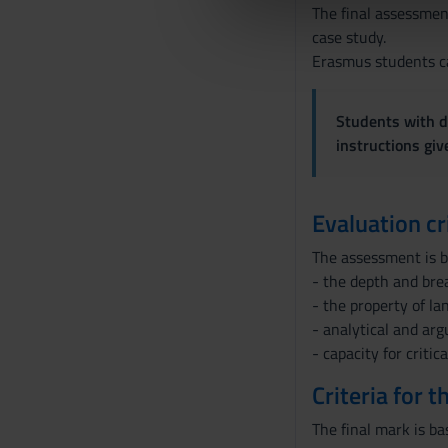
di analisi dei dati web, pubbl
d
The final assessmen
che hanno raccolto dal tuo uti
e
case study.
l
Erasmus students ca
c
o
Students with di
n
instructions gi
s
e
n
Evaluation cr
s
o
The assessment is ba
- the depth and bre
- the property of l
- analytical and ar
- capacity for critica
Criteria for 
The final mark is ba