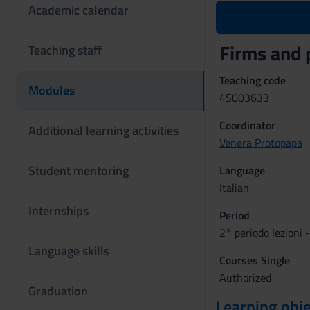
Academic calendar
Firms and 
Teaching staff
Teaching code
Modules
4S003633
Coordinator
Additional learning activities
Venera Protopapa
Student mentoring
Language
Italian
Internships
Period
2° periodo lezioni -
Language skills
Courses Single
Authorized
Graduation
Learning obje