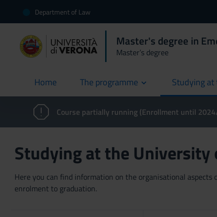
Department of Law
Master's degree in E
Master’s degree
Home
The programme
Studying at 
current
Course partially running (Enrollment until 202
Studying at the University
Here you can find information on the organisational aspects of
enrolment to graduation.