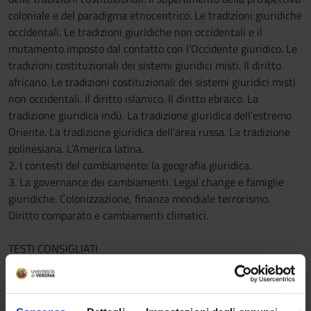
coloniale e del paradigma etnocentrico. Le tradizioni giuridiche
occidentali. Le tradizioni giuridiche non occidentali e il
mutamento imposto dal contatto con l’Occidente giuridico. Le
tradizioni costituzionali dei sistemi giuridici misti. Il diritto
africano. Le tradizioni costituzionali dei sistemi giuridici misti
non occidentali. Il diritto islamico. Il diritto ebraico. La
tradizione giuridica indù. La tradizione giuridica dell’estremo
Oriente. La tradizione giuridica dell’area russa. La tradizione
polinesiana. L’America latina.
2. I contesti del cambiamento: la geografia giuridica.
3. La governance dei cambiamenti. Legal change e famiglie
giuridiche. Colonizzazione, finanza mondiale terrorismo.
Diritto comparato e cambiamenti climatici.
TESTI CONSIGLIATI
Studenti frequentanti
1) Appunti delle lezioni:
inoltre, in alternativa: