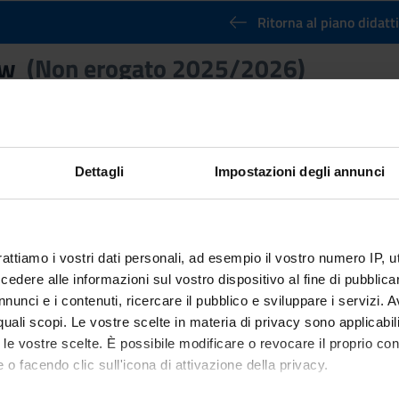
Ritorna al piano didatt
law
(Non erogato 2025/2026)
nto
Crediti
6
 Disciplinare (SSD)
Dettagli
Impostazioni degli annunci
 PUBBLICO COMPARATO
rattiamo i vostri dati personali, ad esempio il vostro numero IP, 
dere alle informazioni sul vostro dispositivo al fine di pubblica
nunci e i contenuti, ricercare il pubblico e sviluppare i servizi. A
r quali scopi. Le vostre scelte in materia di privacy sono applicabi
to le vostre scelte. È possibile modificare o revocare il proprio 
 o facendo clic sull'icona di attivazione della privacy.