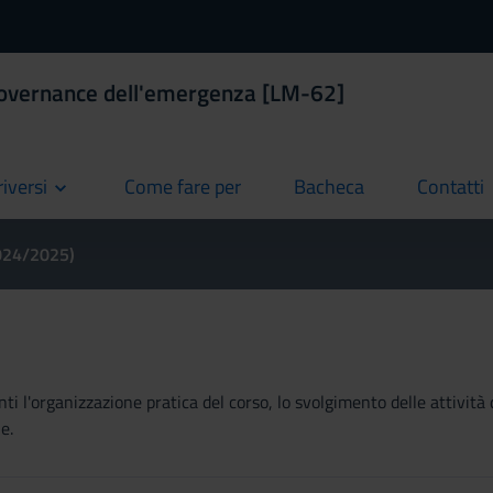
Governance dell'emergenza [LM-62]
riversi
Come fare per
Bacheca
Contatti
current
current
current
2024/2025)
ti l'organizzazione pratica del corso, lo svolgimento delle attività 
e.