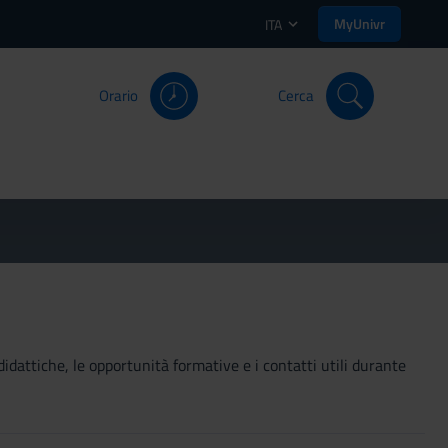
MyUnivr
ITA
Orario
Cerca
didattiche, le opportunità formative e i contatti utili durante