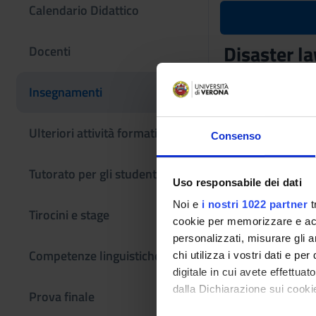
Calendario Didattico
Disaster 
Docenti
Codice insegname
Insegnamenti
4S012424
Settore Scientifico
Ulteriori attività formative
Consenso
IUS/21 - DIRITTO
Tutorato per gli studenti
Uso responsabile dei dati
Noi e
i nostri 1022 partner
t
Tirocini e stage
cookie per memorizzare e acce
personalizzati, misurare gli an
Competenze linguistiche
chi utilizza i vostri dati e pe
digitale in cui avete effettua
dalla Dichiarazione sui cookie
Prova finale