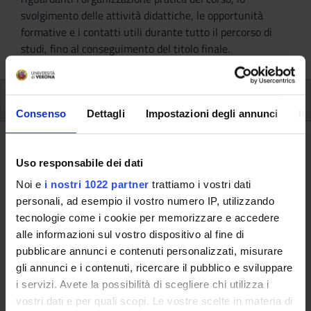
svolgimento delle attività didattiche, le opportunità
formative e i contatti utili durante tutto il percorso di
studi, fino al conseguimento del titolo finale.
Insegnamenti
Consenso
Dettagli
Impostazioni degli annunci
In
Ritorna al piano didattico
Uso responsabile dei dati
Noi e
i nostri 1022 partner
trattiamo i vostri dati
Ritorna agli insegnamenti per periodo
personali, ad esempio il vostro numero IP, utilizzando
Project work - The role of italian
tecnologie come i cookie per memorizzare e accedere
local administrators in Eu-level
alle informazioni sul vostro dispositivo al fine di
pubblicare annunci e contenuti personalizzati, misurare
emergencies involving the unione
gli annunci e i contenuti, ricercare il pubblico e sviluppare
civil protection mechanism and
i servizi. Avete la possibilità di scegliere chi utilizza i
rescue capabilities
vostri dati e per quali scopi. Le vostre scelte in materia di