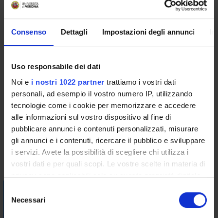
identifying indispensable elements in the construction of
social interventions in a complex, interdependent and
multicultural society.
Consenso
Dettagli
Impostazioni degli annunci
In
Program
1. Globalization, complexity, crisis of values, and crisis of
Uso responsabile dei dati
education.
Noi e
i nostri 1022 partner
trattiamo i vostri dati
2. The centrality of pedagogy and education in modern society.
personali, ad esempio il vostro numero IP, utilizzando
3. Educational and social intervention strategies in the face of
tecnologie come i cookie per memorizzare e accedere
pluralism and diversity.
alle informazioni sul vostro dispositivo al fine di
pubblicare annunci e contenuti personalizzati, misurare
Bibliography
gli annunci e i contenuti, ricercare il pubblico e sviluppare
i servizi. Avete la possibilità di scegliere chi utilizza i
Vai alla bibliografia
vostri dati e per quali scopi. Le vostre scelte in materia di
privacy sono applicabili solo su questa proprietà digitale
in cui avete effettuato le vostre scelte. È possibile
Visualizza la bibliografia con Leganto, strumento che il
S
modificare o revocare il proprio consenso in qualsiasi
Sistema Bibliotecario mette a disposizione per recuperare i
Necessari
e
momento dalla Dichiarazione sui cookie o facendo clic
testi in programma d'esame in modo semplice e innovativo.
l