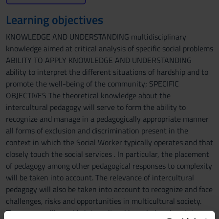
Learning objectives
KNOWLEDGE AND UNDERSTANDING multidisciplinary
knowledge aimed at critical analysis of specific social problems
ABILITY TO APPLY KNOWLEDGE AND UNDERSTANDING
ability to interpret the different situations of hardship and to
promote the well-being of the community; SPECIFIC
OBJECTIVES The theoretical knowledge about the
intercultural pedagogy will serve to form the ability to
recognize and manage in a pedagogically appropriate manner
all forms of exclusion and discrimination present in the
context in which the Social Worker typically operates and that
closely touch the social services . In particular, the placement
of pedagogy among other pedagogical responses to complexity
will be taken into account. The relevance of intercultural
pedagogy will also be taken into account to recognize and face
challenges, risks and opportunities in multicultural society.
The course will provide intercultural knowledge aimed at