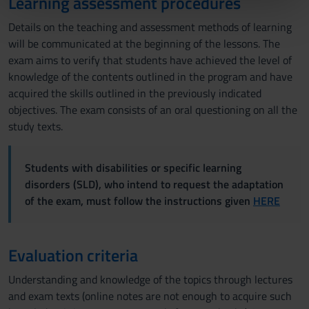
Learning assessment procedures
pubblicità e social media, i quali potrebbero combinarle
Details on the teaching and assessment methods of learning
con altre informazioni che hai fornito loro o che hanno
will be communicated at the beginning of the lessons. The
raccolto dal tuo utilizzo dei loro servizi.
exam aims to verify that students have achieved the level of
knowledge of the contents outlined in the program and have
acquired the skills outlined in the previously indicated
objectives. The exam consists of an oral questioning on all the
study texts.
Students with disabilities or specific learning
disorders (SLD), who intend to request the adaptation
of the exam, must follow the instructions given
HERE
Evaluation criteria
Understanding and knowledge of the topics through lectures
and exam texts (online notes are not enough to acquire such