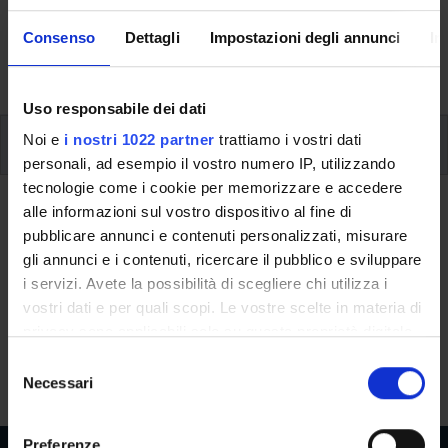
svolgimento delle attività didattiche, le opportunità
Consenso
Dettagli
Impostazioni degli annunci
In
formative e i contatti utili durante tutto il percorso di
studi, fino al conseguimento del titolo finale.
Uso responsabile dei dati
Ulteriori attività formative
Noi e
i nostri 1022 partner
trattiamo i vostri dati
personali, ad esempio il vostro numero IP, utilizzando
tecnologie come i cookie per memorizzare e accedere
Ritorna a ulteriori attività formative
alle informazioni sul vostro dispositivo al fine di
pubblicare annunci e contenuti personalizzati, misurare
La crisi delle democrazie
gli annunci e i contenuti, ricercare il pubblico e sviluppare
i servizi. Avete la possibilità di scegliere chi utilizza i
Codice insegnamento
Crediti
vostri dati e per quali scopi. Le vostre scelte in materia di
4S014529
1
privacy sono applicabili solo su questa proprietà digitale
in cui avete effettuato le vostre scelte. È possibile
S
L'insegnamento è mutuato dall'insegnamento
La crisi delle
modificare o revocare il proprio consenso in qualsiasi
Necessari
e
democrazie
(2025/2026) - Laurea in Filosofia
momento dalla Dichiarazione sui cookie o facendo clic
l
sull'icona di attivazione della privacy.
e
Preferenze