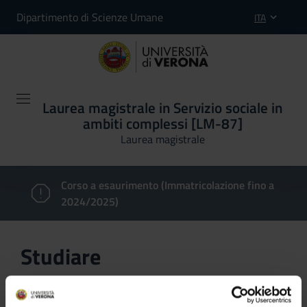
Dipartimento di Scienze Umane
ITA
Laurea magistrale in Servizio sociale in
ambiti complessi [LM-87]
Laurea magistrale
Corso a esaurimento (Immatricolazione fino a
2024/2025)
Studiare
In questa sezione è possibile reperire le informazioni
riguardanti l'organizzazione pratica del corso, lo