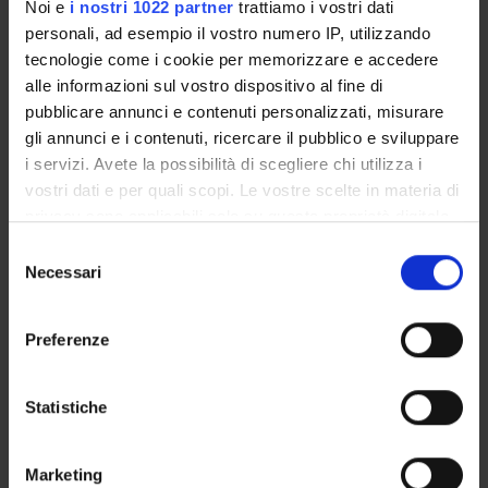
Noi e
i nostri 1022 partner
trattiamo i vostri dati
Lingua straniera Livello B2 -
3
F
-
personali, ad esempio il vostro numero IP, utilizzando
Informatizzato
tecnologie come i cookie per memorizzare e accedere
alle informazioni sul vostro dispositivo al fine di
pubblicare annunci e contenuti personalizzati, misurare
Sociologia e servizio sociale
9
B
SPS/07
gli annunci e i contenuti, ricercare il pubblico e sviluppare
i servizi. Avete la possibilità di scegliere chi utilizza i
2° Anno Attivato nell'A.A. 2025/2026
vostri dati e per quali scopi. Le vostre scelte in materia di
privacy sono applicabili solo su questa proprietà digitale
INSEGNAMENTI
CREDITI
TAF
SSD
in cui avete effettuato le vostre scelte. È possibile
S
modificare o revocare il proprio consenso in qualsiasi
Necessari
e
Etica sociale
6
C
M-
momento dalla Dichiarazione sui cookie o facendo clic
l
FIL/03
sull'icona di attivazione della privacy.
e
Preferenze
z
Geografia sociale
6
C
M-
Con il tuo consenso, vorremmo anche:
i
GGR/01
raccogliere informazioni sulla tua posizione
o
Statistiche
geografica, con un'approssimazione di qualche
n
Laboratorio interdisciplinare
3
F
-
metro,
e
Marketing
Identificare il tuo dispositivo, scansionandolo
d