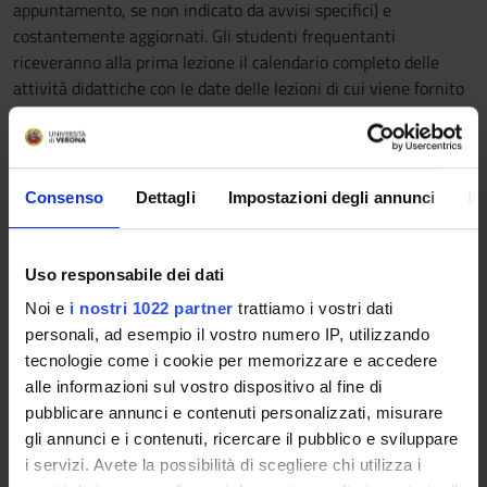
appuntamento, se non indicato da avvisi specifici) e
costantemente aggiornati. Gli studenti frequentanti
riceveranno alla prima lezione il calendario completo delle
attività didattiche con le date delle lezioni di cui viene fornito
l’orario e l’aula. Eventuali sospensioni delle lezioni verranno
comunicate tramite la piattaforma e-learning.
Gli studenti non frequentanti sono pregati di contattare la
docente. Eventuali ulteriori aggiornamenti saranno resi
Consenso
Dettagli
Impostazioni degli annunci
In
disponibili in tempo utile allo studente anche mediante avvisi
appositamente dedicati sulla piattaforma e-learning (alla
quale tutti sono pregati di iscriversi).
Uso responsabile dei dati
Il contenuto dei libri di testo, nonché delle lezioni ed
Noi e
i nostri 1022 partner
trattiamo i vostri dati
esercitazioni tenute in aula è aderente al programma.
personali, ad esempio il vostro numero IP, utilizzando
Ulteriore materiale didattico è disponibile sulla piattaforma e-
tecnologie come i cookie per memorizzare e accedere
learning dell’insegnamento.
alle informazioni sul vostro dispositivo al fine di
pubblicare annunci e contenuti personalizzati, misurare
gli annunci e i contenuti, ricercare il pubblico e sviluppare
Testi di riferimento
i servizi. Avete la possibilità di scegliere chi utilizza i