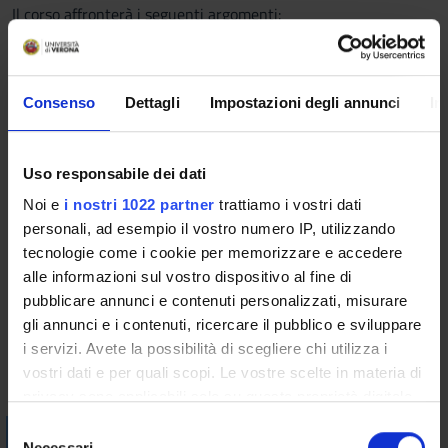
Il corso affronterà i seguenti argomenti:
1. storia della psicologia.
2. metodi di indagine.
3. sensazione e percezione.
Consenso
Dettagli
Impostazioni degli annunci
In
4. attenzione.
5. consapevolezza.
6. apprendimento.
Uso responsabile dei dati
7. memoria.
8. emozioni.
Noi e
i nostri 1022 partner
trattiamo i vostri dati
9. motivazione.
personali, ad esempio il vostro numero IP, utilizzando
10. linguaggio e pensiero.
tecnologie come i cookie per memorizzare e accedere
11. intelligenza.
alle informazioni sul vostro dispositivo al fine di
pubblicare annunci e contenuti personalizzati, misurare
Bibliografia
gli annunci e i contenuti, ricercare il pubblico e sviluppare
i servizi. Avete la possibilità di scegliere chi utilizza i
Vai alla bibliografia
vostri dati e per quali scopi. Le vostre scelte in materia di
privacy sono applicabili solo su questa proprietà digitale
in cui avete effettuato le vostre scelte. È possibile
S
Visualizza la bibliografia con Leganto, strumento che il
modificare o revocare il proprio consenso in qualsiasi
Necessari