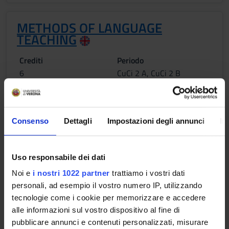
METHODS OF LANGUAGE
TEACHING
Crediti
Periodo
6
CuCi 2 A, CuCi 2 B
Docenti
Maria Vender
Consenso
Dettagli
Impostazioni degli annunci
In
Orario Lezioni
Uso responsabile dei dati
Obiettivi di apprendimento
Noi e
i nostri 1022 partner
trattiamo i vostri dati
Part I. Theories of language learning L’obiettivo del modulo è
personali, ad esempio il vostro numero IP, utilizzando
di fornire agli studenti conoscenze approfondite nell’ambito
tecnologie come i cookie per memorizzare e accedere
dell’acquisizione delle lingue seconde in contesti spontanei e
alle informazioni sul vostro dispositivo al fine di
guidati. Risultati attesi - Conoscere le principali tappe del
pubblicare annunci e contenuti personalizzati, misurare