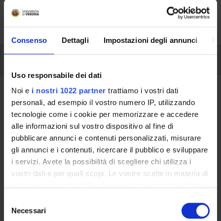
formative e i contatti utili durante tutto il percorso di
studi, fino al conseguimento del titolo finale.
Consenso
Dettagli
Impostazioni degli annunci
In
Insegnamenti
Uso responsabile dei dati
Noi e
i nostri 1022 partner
trattiamo i vostri dati
Ritorna al piano didattico
personali, ad esempio il vostro numero IP, utilizzando
tecnologie come i cookie per memorizzare e accedere
Ritorna agli insegnamenti per periodo
alle informazioni sul vostro dispositivo al fine di
pubblicare annunci e contenuti personalizzati, misurare
славянская филология (slavic
gli annunci e i contenuti, ricercare il pubblico e sviluppare
philology)
i servizi. Avete la possibilità di scegliere chi utilizza i
vostri dati e per quali scopi. Le vostre scelte in materia di
Codice insegnamento
Crediti
privacy sono applicabili solo su questa proprietà digitale
4S011575
6
in cui avete effettuato le vostre scelte. È possibile
S
modificare o revocare il proprio consenso in qualsiasi
Necessari
L'insegnamento è mutuato dall'insegnamento
Slavic Philology
e
momento dalla Dichiarazione sui cookie o facendo clic