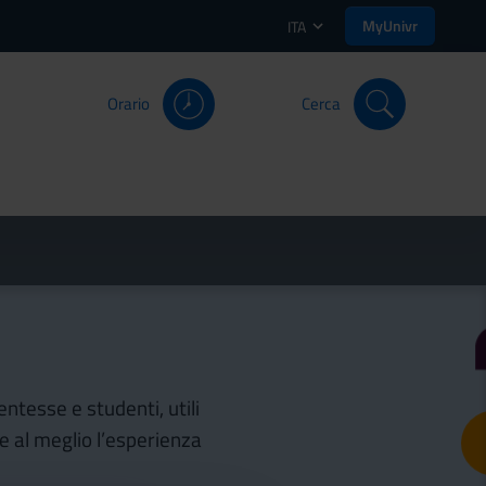
MyUnivr
ITA
Orario
Cerca
entesse e studenti, utili
re al meglio l’esperienza