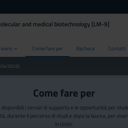
olecular and medical biotechnology [LM-9]
riversi
Come fare per
Bacheca
Contatti
current
current
current
2024/2025)
Come fare per
isponibili i servizi di supporto e le opportunità per stud
ità, durante il percorso di studi e dopo la laurea, per vive
in UniVr.