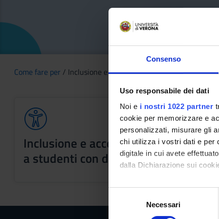
Consenso
Come fare per
/ Inclusione e accessibilità
Uso responsabile dei dati
Noi e
i nostri 1022 partner
t
cookie per memorizzare e acce
personalizzati, misurare gli an
Inclusione e accessibilità: supporto
chi utilizza i vostri dati e pe
digitale in cui avete effettua
a studenti con disabilità e DSA
dalla Dichiarazione sui cookie
Con il tuo consenso, vorrem
S
raccogliere informazi
Necessari
e
Identificare il tuo di
l