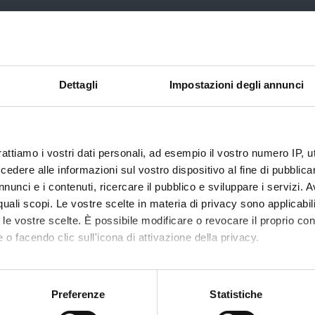
Dettagli
Impostazioni degli annunci
rattiamo i vostri dati personali, ad esempio il vostro numero IP, 
dere alle informazioni sul vostro dispositivo al fine di pubblica
nunci e i contenuti, ricercare il pubblico e sviluppare i servizi. A
Studenti rifugiati
r quali scopi. Le vostre scelte in materia di privacy sono applicabi
to le vostre scelte. È possibile modificare o revocare il proprio 
(programma Unicore)
 o facendo clic sull'icona di attivazione della privacy.
mo anche:
oni sulla tua posizione geografica, con un'approssimazione di qu
Preferenze
Statistiche
spositivo, scansionandolo attivamente alla ricerca di caratteristich