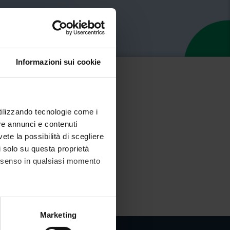
Informazioni sui cookie
utilizzando tecnologie come i
re annunci e contenuti
vete la possibilità di scegliere
li solo su questa proprietà
consenso in qualsiasi momento
alche metro,
Marketing
e specifiche (impronte