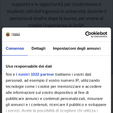
supporto e le opportunità per studentesse e
studenti, utili dall'ingresso in università, durante il
percorso di studi e dopo la laurea, per vivere al
meglio l’esperienza in UniVr.
Consenso
Dettagli
Impostazioni degli annunci
In
Uso responsabile dei dati
Noi e
i nostri 1022 partner
trattiamo i vostri dati
personali, ad esempio il vostro numero IP, utilizzando
Come fare per
/ Beni, servizi e acquisti
tecnologie come i cookie per memorizzare e accedere
alle informazioni sul vostro dispositivo al fine di
pubblicare annunci e contenuti personalizzati, misurare
gli annunci e i contenuti, ricercare il pubblico e sviluppare
i servizi. Avete la possibilità di scegliere chi utilizza i